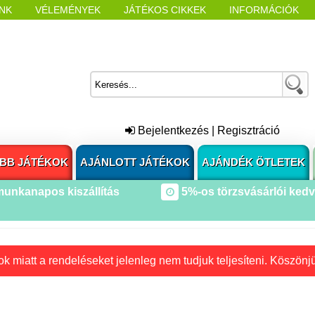
NK
VÉLEMÉNYEK
JÁTÉKOS CIKKEK
INFORMÁCIÓK
L NYITÁSAKOR
CÍMKÉK
Bejelentkezés
|
Regisztráció
BB JÁTÉKOK
AJÁNLOTT JÁTÉKOK
AJÁNDÉK ÖTLETEK
munkanapos kiszállítás
5%-os törzsvásárlói ked
k miatt a rendeléseket jelenleg nem tudjuk teljesíteni. Köszönj