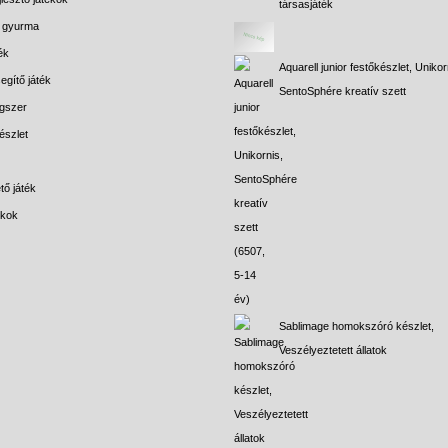
társasjáték
s gyurma
ék
Aquarell junior festőkészlet, Unikor
egítő játék
SentoSphére kreatív szett
gszer
észlet
tő játék
ékok
Sablimage homokszóró készlet,
Veszélyeztetett állatok