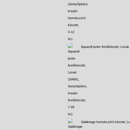
Aquarell junior festőkészlet, Lovak
Sablimage homokszóró készlet, L