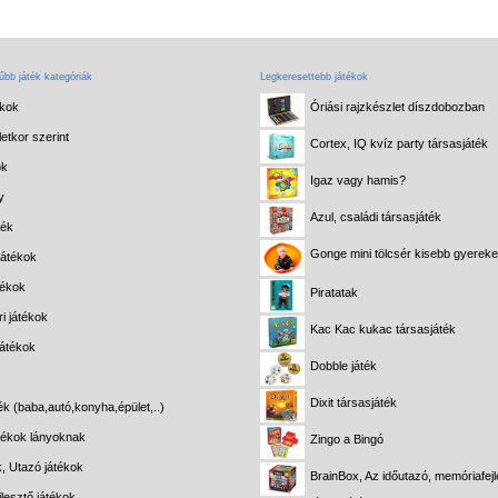
bb játék kategóriák
Legkeresettebb játékok
ékok
Óriási rajzkészlet díszdobozban
etkor szerint
Cortex, IQ kvíz party társasjáték
ok
Igaz vagy hamis?
y
Azul, családi társasjáték
ték
Gonge mini tölcsér kisebb gyerek
játékok
tékok
Piratatak
i játékok
Kac Kac kukac társasjáték
játékok
Dobble játék
Dixit társasjáték
ék (baba,autó,konyha,épület,..)
átékok lányoknak
Zingo a Bingó
k, Utazó játékok
BrainBox, Az időutazó, memóriafejl
lesztő játékok