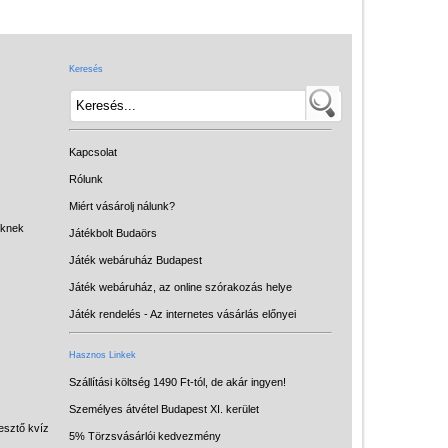
Játék hangszer
Futóbiciklik, rollerek
Keresés
Gyerekszoba
Intelligens gyurma
Iskolaszerek
Kapcsolat
Kerti játékok
Rólunk
Miért vásárolj nálunk?
Kreatív játék
eknek
Játékbolt Budaörs
Könyv
Játék webáruház Budapest
Licenszes TOP
Játék webáruház, az online szórakozás helye
gyerekajándékok
Játék rendelés - Az internetes vásárlás előnyei
Logikai játékok
Hasznos Linkek
LOGICO
Szállítási költség 1490 Ft-tól, de akár ingyen!
Személyes átvétel Budapest XI. kerület
LÜK
esztő kvíz
5% Törzsvásárlói kedvezmény