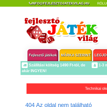
INFO@FEJLESZTOJATEKVILAG.HU
RÓLU
REKLAMÁCIÓ ÉS ELÁLLÁS
POPUP AZ OLDA
Fejlesztő játékok
MÁRKA SZERINT
LEGJO
Szállítási költség 1490 Ft-tól, de
1-3 
akár INGYEN!
Technikai oko
404 Az oldal nem található