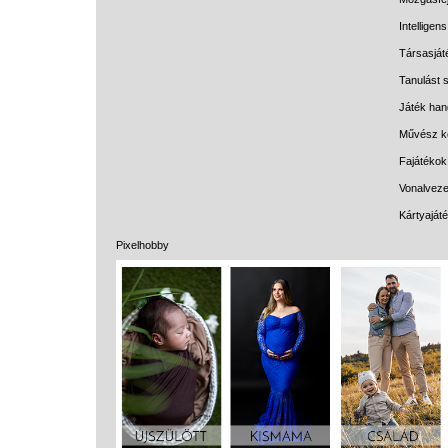
Intelligen
Társasját
Tanulást s
Játék han
Művész k
Fajátékok
Vonalveze
Kártyaját
Pixelhobby