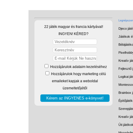
Legnépszerű
22 játék magyar és francia kártyával!
Djeco ját
INGYEN! KÉRED?
Játékok él
Bébijáték
Pixelhobb
Kreatív já
Hozzájárulok adataim kezeléséhez
Fejlesztő 
Hozzájárulok hogy marketing célú
Logikai já
emaileket kapjak a weboldal
Montessor
üzemeltetőjétől
Brainbox 
Építőjáték
Szerepját
Kreatív j
Úti játéko
Mozgásfej