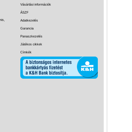
Magyar játékok
Vásárlási információk
Montessori játékok
ÁSZF
nis,
Adatkezelés
Mozgásfejlesztő játékok
Garancia
Okos partijátékok
Panaszkezelés
Oktató játékok kutyáknak
Játékos cikkek
Pasztell játékok
Címkék
Papírszínház
Pixelhobby
Puzzle
Spiegelburg játékok
Strandjátékok
Szerelés, barkácsolás, kerti
kalandozás
Szerepjáték