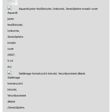
Miért vásárolj nálunk?
Aquarell junior festőkészlet, Unikornis, SentoSphére kreatív szett
Akiket támogatunk
Garancia
Játék rendelés - Az internetes
vásárlás előnyei
Reklamáció és Elállás
Sablimage homokszóró készlet, Veszélyeztetett állatok