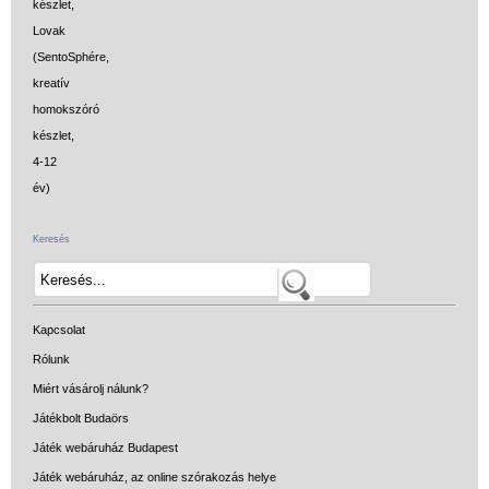
Keresés
Kapcsolat
Rólunk
Miért vásárolj nálunk?
Játékbolt Budaörs
Játék webáruház Budapest
Játék webáruház, az online szórakozás helye