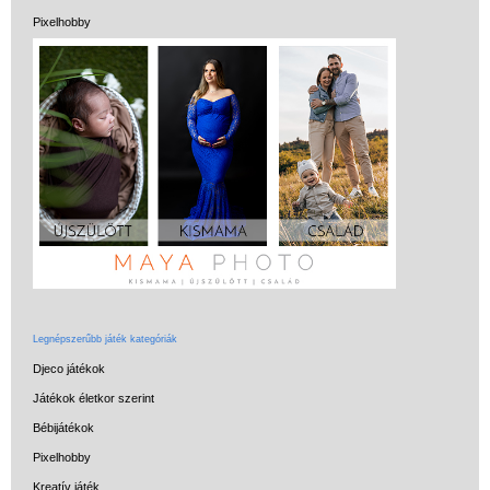
Magyar játékok
Pixelhobby
Montessori játékok
Mozgásfejlesztő játékok
Okos partijátékok
Oktató játékok kutyáknak
Pasztell játékok
Papírszínház
Pixelhobby
Puzzle
Legnépszerűbb játék kategóriák
Spiegelburg játékok
Djeco játékok
Strandjátékok
Játékok életkor szerint
Szerelés, barkácsolás, kerti
Bébijátékok
kalandozás
Pixelhobby
Szerepjáték
Kreatív játék