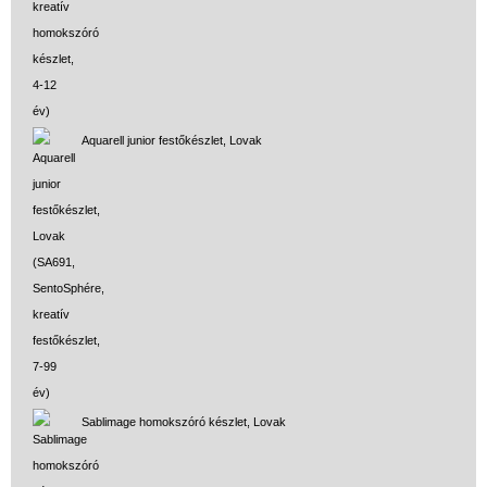
Aquarell junior festőkészlet, Lovak
Sablimage homokszóró készlet, Lovak