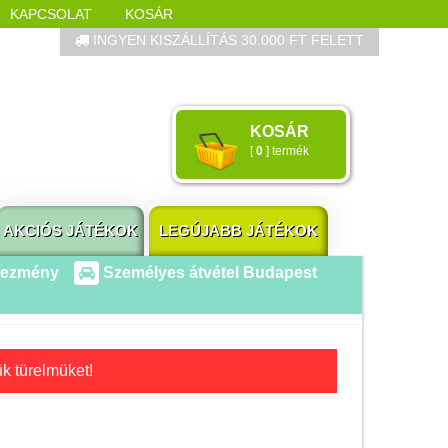
KAPCSOLAT
KOSÁR
INGYEN KISZÁLLÍTÁS 30.000 FT FELETT
Összes játék
KOSÁR
Játékok életkor szerint
[
0
] termék
Legújabb Djeco játékok
AKTÍV szabadidő
AKCIÓS JÁTÉKOK
LEGÚJABB JÁTÉKOK
Ajándéktárgyak
vezmény
Személyes átvétel Budapest
Bébijátékok
Diafilm
Építőjáték
ük türelmüket!
Foglalkoztató füzet
Fajátékok