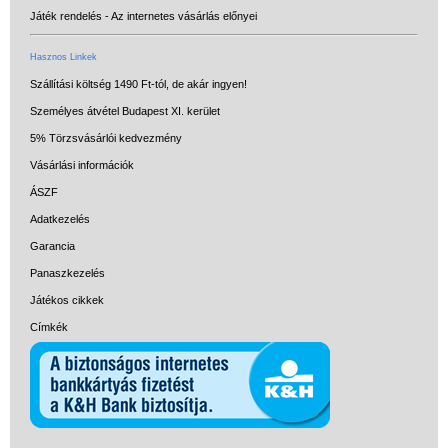
Játék rendelés - Az internetes vásárlás előnyei
Hasznos Linkek
Szállítási költség 1490 Ft-tól, de akár ingyen!
Személyes átvétel Budapest XI. kerület
5% Törzsvásárlói kedvezmény
Vásárlási információk
ÁSZF
Adatkezelés
Garancia
Panaszkezelés
Játékos cikkek
Címkék