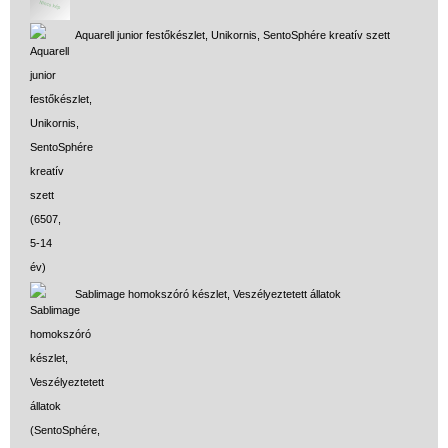
Miért vásárolj nálunk?
Aquarell junior festőkészlet, Unikornis, SentoSphére kreatív szett
Akiket támogatunk
Garancia
Játék rendelés - Az internetes
vásárlás előnyei
Reklamáció és Elállás
Sablimage homokszóró készlet, Veszélyeztetett állatok