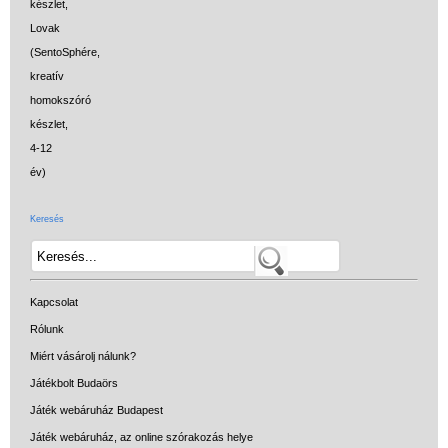
Keresés
Kapcsolat
Rólunk
Miért vásárolj nálunk?
Játékbolt Budaörs
Játék webáruház Budapest
Játék webáruház, az online szórakozás helye