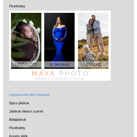
Magyar játékok
Pixelhobby
Montessori játékok
Mozgásfejlesztő játékok
Okos partijátékok
Oktató játékok kutyáknak
Pasztell játékok
Papírszínház
Pixelhobby
Puzzle
Legnépszerűbb játék kategóriák
Spiegelburg játékok
Djeco játékok
Strandjátékok
Játékok életkor szerint
Szerelés, barkácsolás, kerti
Bébijátékok
kalandozás
Pixelhobby
Szerepjáték
Kreatív játék