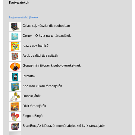
Kártyajátékok
Legkeresettebb játékok
Óriási rajzkészlet díszdobozban
Cortex, IQ kvíz party társasjáték
Igaz vagy hamis?
Azul, családi társasjáték
Vélemények
Gonge mini tölcsér kisebb gyerekeknek
Adatkezelés
Piratatak
ÁSZF
Kac Kac kukac társasjáték
Szállítási költség 1490 Ft-tól,
Dobble játék
de akár INGYEN!
Dixit társasjáték
1-3 munkanapos kiszállítás
Zingo a Bingó
5%-os törzsvásárlói
BrainBox, Az időutazó, memóriafejlesztő kvíz társasjáték
kedvezmény