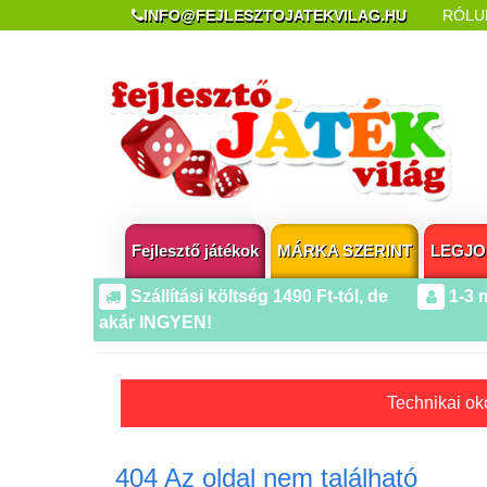
INFO@FEJLESZTOJATEKVILAG.HU
RÓLU
REKLAMÁCIÓ ÉS ELÁLLÁS
POPUP AZ OLDA
Fejlesztő játékok
MÁRKA SZERINT
LEGJO
Szállítási költség 1490 Ft-tól, de
1-3 
akár INGYEN!
Technikai oko
404 Az oldal nem található