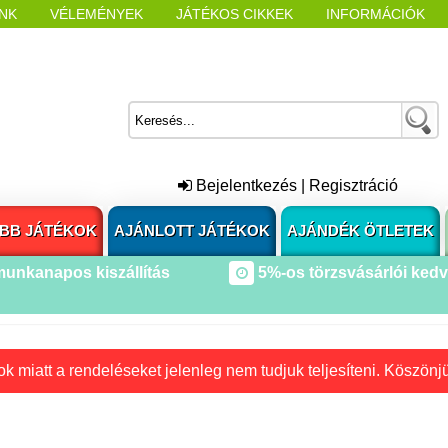
NK
VÉLEMÉNYEK
JÁTÉKOS CIKKEK
INFORMÁCIÓK
L NYITÁSAKOR
CÍMKÉK
Bejelentkezés
|
Regisztráció
BB JÁTÉKOK
AJÁNLOTT JÁTÉKOK
AJÁNDÉK ÖTLETEK
munkanapos kiszállítás
5%-os törzsvásárlói ked
k miatt a rendeléseket jelenleg nem tudjuk teljesíteni. Köszönj