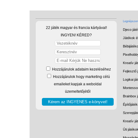
Legnépszerű
22 játék magyar és francia kártyával!
Djeco ját
INGYEN! KÉRED?
Játékok él
Bébijáték
Pixelhobb
Kreatív já
Hozzájárulok adataim kezeléséhez
Fejlesztő 
Hozzájárulok hogy marketing célú
Logikai já
emaileket kapjak a weboldal
Montessor
üzemeltetőjétől
Brainbox 
Építőjáték
Szerepját
Kreatív j
Úti játéko
Mozgásfej