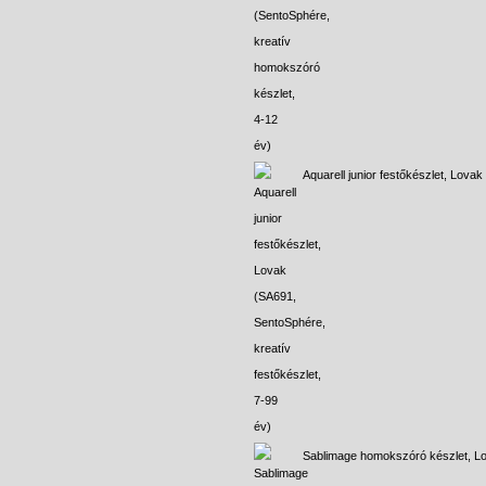
Aquarell junior festőkészlet, Lovak
Sablimage homokszóró készlet, L