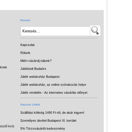
Játék hangszer
Futóbiciklik, rollerek
Keresés
Gyerekszoba
Intelligens gyurma
Iskolaszerek
Kapcsolat
Kerti játékok
Rólunk
Miért vásárolj nálunk?
Kreatív játék
eknek
Játékbolt Budaörs
Könyv
Játék webáruház Budapest
Licenszes TOP
Játék webáruház, az online szórakozás helye
gyerekajándékok
Játék rendelés - Az internetes vásárlás előnyei
Logikai játékok
Hasznos Linkek
LOGICO
Szállítási költség 1490 Ft-tól, de akár ingyen!
Személyes átvétel Budapest XI. kerület
LÜK
esztő kvíz
5% Törzsvásárlói kedvezmény