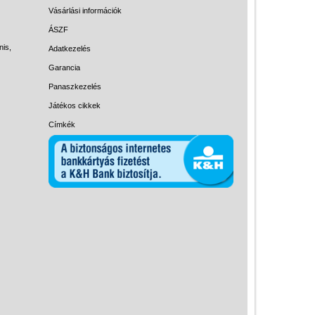
Magyar játékok
Vásárlási információk
Montessori játékok
ÁSZF
nis,
Adatkezelés
Mozgásfejlesztő játékok
Garancia
Okos partijátékok
Panaszkezelés
Oktató játékok kutyáknak
Játékos cikkek
Pasztell játékok
Címkék
Papírszínház
Pixelhobby
Puzzle
Spiegelburg játékok
Strandjátékok
Szerelés, barkácsolás, kerti
kalandozás
Szerepjáték