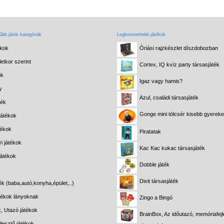
bb játék kategóriák
Legkeresettebb játékok
ékok
Óriási rajzkészlet díszdobozban
etkor szerint
Cortex, IQ kvíz party társasjáték
ok
Igaz vagy hamis?
y
Azul, családi társasjáték
ték
Gonge mini tölcsér kisebb gyerek
játékok
tékok
Piratatak
i játékok
Kac Kac kukac társasjáték
játékok
Dobble játék
Dixit társasjáték
ék (baba,autó,konyha,épület,..)
átékok lányoknak
Zingo a Bingó
k, Utazó játékok
BrainBox, Az időutazó, memóriafejl
lesztő játékok