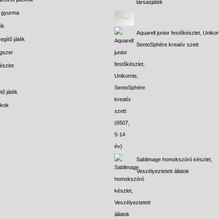
társasjáték
s gyurma
ék
Aquarell junior festőkészlet, Unikor
egítő játék
SentoSphére kreatív szett
gszer
észlet
tő játék
ékok
Sablimage homokszóró készlet,
Veszélyeztetett állatok