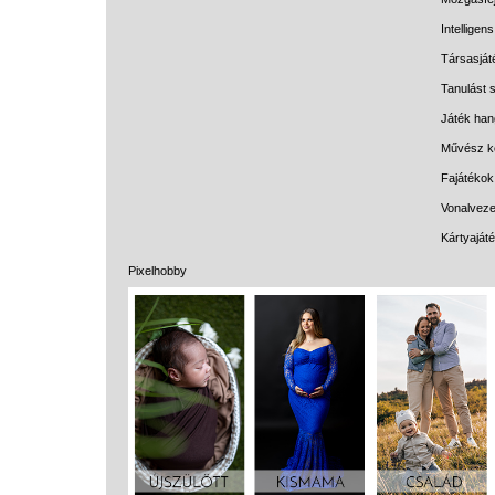
Intelligen
Társasját
Tanulást s
Játék han
Művész k
Fajátékok
Vonalveze
Kártyaját
Pixelhobby