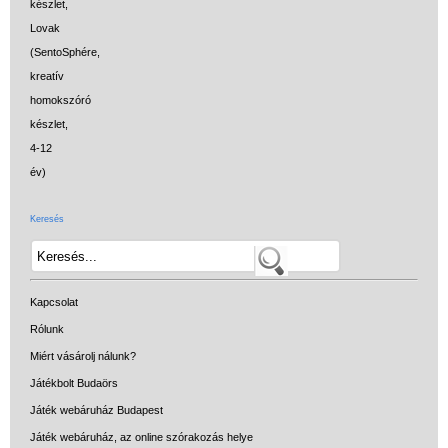
Keresés
Kapcsolat
Rólunk
Miért vásárolj nálunk?
Játékbolt Budaörs
Játék webáruház Budapest
Játék webáruház, az online szórakozás helye