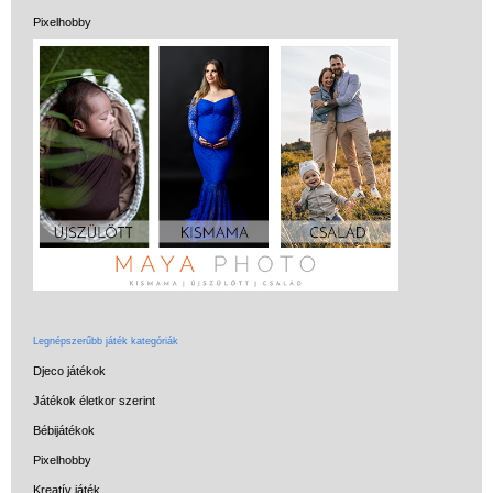
Magyar játékok
Pixelhobby
Montessori játékok
Mozgásfejlesztő játékok
Okos partijátékok
Oktató játékok kutyáknak
Pasztell játékok
Papírszínház
Pixelhobby
Puzzle
Legnépszerűbb játék kategóriák
Spiegelburg játékok
Djeco játékok
Strandjátékok
Játékok életkor szerint
Szerelés, barkácsolás, kerti
Bébijátékok
kalandozás
Pixelhobby
Szerepjáték
Kreatív játék