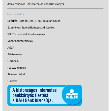
Játék rendelés - Az internetes vásárlás előnyei
Hasznos Linkek
Szállítási költség 1490 Ft-tól, de akár ingyen!
Személyes átvétel Budapest XI. kerület
5% Törzsvásárlói kedvezmény
Vásárlási információk
ÁSZF
Adatkezelés
Garancia
Panaszkezelés
Játékos cikkek
Címkék