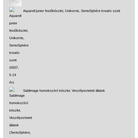
Miért vásárolj nálunk?
Aquarell junior festőkészlet, Unikornis, SentoSphére kreatív szett
Akiket támogatunk
Garancia
Játék rendelés - Az internetes
vásárlás előnyei
Reklamáció és Elállás
Sablimage homokszóró készlet, Veszélyeztetett állatok