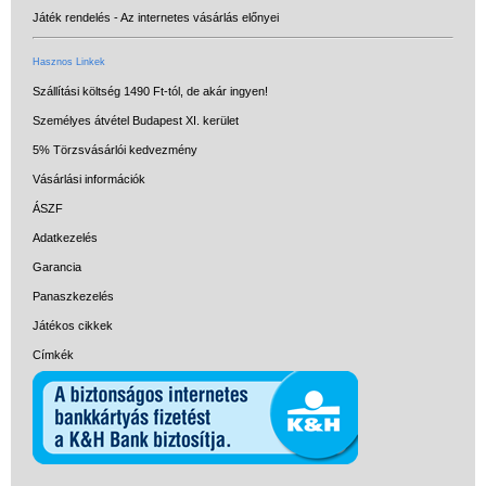
Játék rendelés - Az internetes vásárlás előnyei
Hasznos Linkek
Szállítási költség 1490 Ft-tól, de akár ingyen!
Személyes átvétel Budapest XI. kerület
5% Törzsvásárlói kedvezmény
Vásárlási információk
ÁSZF
Adatkezelés
Garancia
Panaszkezelés
Játékos cikkek
Címkék