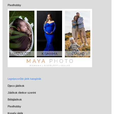
Magyar játékok
Pixelhobby
Montessori játékok
Mozgásfejlesztő játékok
Okos partijátékok
Oktató játékok kutyáknak
Pasztell játékok
Papírszínház
Pixelhobby
Puzzle
Legnépszerűbb játék kategóriák
Spiegelburg játékok
Djeco játékok
Strandjátékok
Játékok életkor szerint
Szerelés, barkácsolás, kerti
Bébijátékok
kalandozás
Pixelhobby
Szerepjáték
Kreatív játék