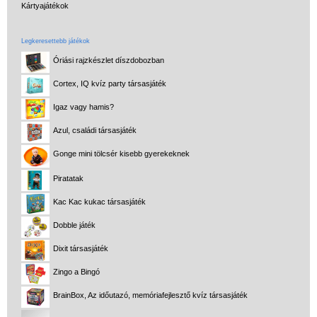
Kártyajátékok
Legkeresettebb játékok
Óriási rajzkészlet díszdobozban
Cortex, IQ kvíz party társasjáték
Igaz vagy hamis?
Azul, családi társasjáték
Vélemények
Gonge mini tölcsér kisebb gyerekeknek
Adatkezelés
Piratatak
ÁSZF
Kac Kac kukac társasjáték
Szállítási költség 1490 Ft-tól,
Dobble játék
de akár INGYEN!
Dixit társasjáték
1-3 munkanapos kiszállítás
Zingo a Bingó
5%-os törzsvásárlói
BrainBox, Az időutazó, memóriafejlesztő kvíz társasjáték
kedvezmény