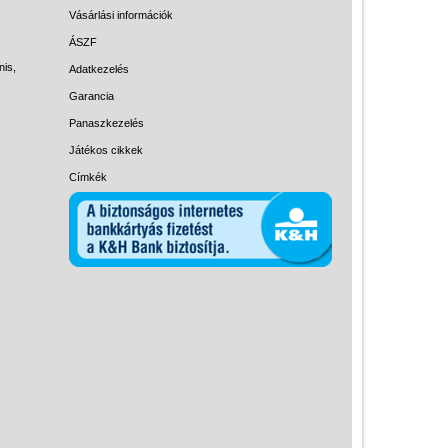
Magyar játékok
Vásárlási információk
Montessori játékok
ÁSZF
nis,
Adatkezelés
Mozgásfejlesztő játékok
Garancia
Okos partijátékok
Panaszkezelés
Oktató játékok kutyáknak
Játékos cikkek
Pasztell játékok
Címkék
Papírszínház
Pixelhobby
Puzzle
Spiegelburg játékok
Strandjátékok
Szerelés, barkácsolás, kerti
kalandozás
Szerepjáték