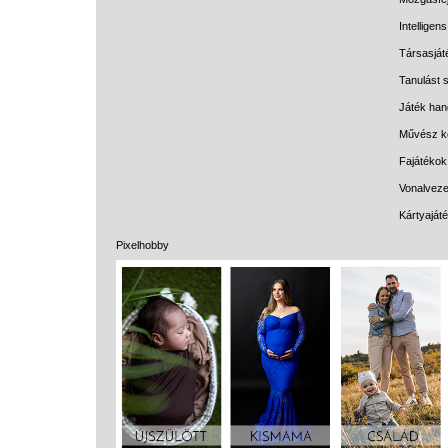
Intelligen
Társasját
Tanulást s
Játék han
Művész k
Fajátékok
Vonalveze
Kártyaját
Pixelhobby