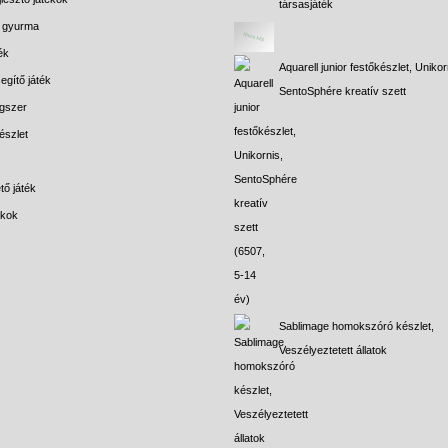
társasjáték
s gyurma
ék
Aquarell junior festőkészlet, Unikor
egítő játék
SentoSphére kreatív szett
gszer
észlet
tő játék
ékok
Sablimage homokszóró készlet,
Veszélyeztetett állatok