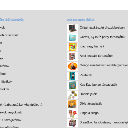
bb játék kategóriák
Legkeresettebb játékok
ékok
Óriási rajzkészlet díszdobozban
etkor szerint
Cortex, IQ kvíz party társasjáték
ok
Igaz vagy hamis?
y
Azul, családi társasjáték
ték
Gonge mini tölcsér kisebb gyerek
játékok
tékok
Piratatak
i játékok
Kac Kac kukac társasjáték
játékok
Dobble játék
Dixit társasjáték
ék (baba,autó,konyha,épület,..)
átékok lányoknak
Zingo a Bingó
k, Utazó játékok
BrainBox, Az időutazó, memóriafejl
lesztő játékok