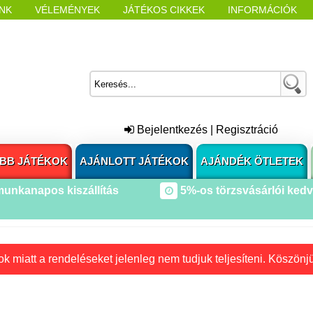
NK
VÉLEMÉNYEK
JÁTÉKOS CIKKEK
INFORMÁCIÓK
L NYITÁSAKOR
CÍMKÉK
Bejelentkezés
|
Regisztráció
BB JÁTÉKOK
AJÁNLOTT JÁTÉKOK
AJÁNDÉK ÖTLETEK
munkanapos kiszállítás
5%-os törzsvásárlói ked
k miatt a rendeléseket jelenleg nem tudjuk teljesíteni. Köszönj