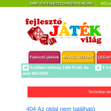
INFO@FEJLESZTOJATEKVILAG.HU
RÓLU
REKLAMÁCIÓ ÉS ELÁLLÁS
POPUP AZ OLDA
Fejlesztő játékok
MÁRKA SZERINT
LEGJO
Szállítási költség 1490 Ft-tól, de
1-3 
akár INGYEN!
Technikai oko
404 Az oldal nem található