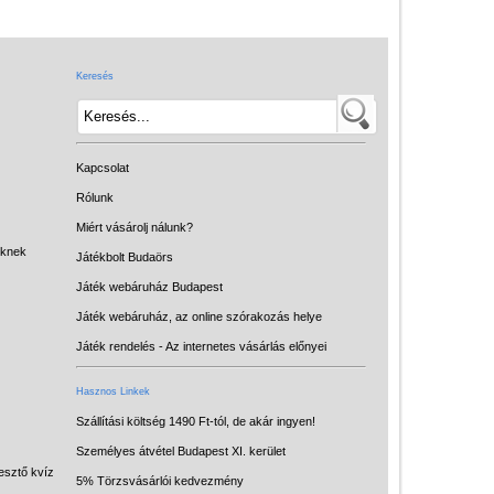
Játék hangszer
Futóbiciklik, rollerek
Keresés
Gyerekszoba
Intelligens gyurma
Iskolaszerek
Kapcsolat
Kerti játékok
Rólunk
Miért vásárolj nálunk?
Kreatív játék
eknek
Játékbolt Budaörs
Könyv
Játék webáruház Budapest
Licenszes TOP
Játék webáruház, az online szórakozás helye
gyerekajándékok
Játék rendelés - Az internetes vásárlás előnyei
Logikai játékok
Hasznos Linkek
LOGICO
Szállítási költség 1490 Ft-tól, de akár ingyen!
Személyes átvétel Budapest XI. kerület
LÜK
esztő kvíz
5% Törzsvásárlói kedvezmény