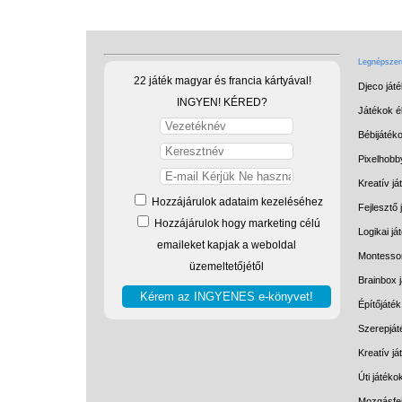
Legnépszerű
22 játék magyar és francia kártyával!
Djeco ját
INGYEN! KÉRED?
Játékok él
Bébijáték
Pixelhobb
Kreatív já
Hozzájárulok adataim kezeléséhez
Fejlesztő 
Hozzájárulok hogy marketing célú
Logikai já
emaileket kapjak a weboldal
Montessor
üzemeltetőjétől
Brainbox 
Építőjáték
Szerepját
Kreatív j
Úti játéko
Mozgásfej