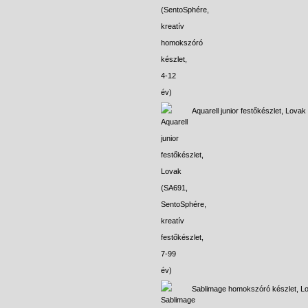
Aquarell junior festőkészlet, Lovak
Sablimage homokszóró készlet, L