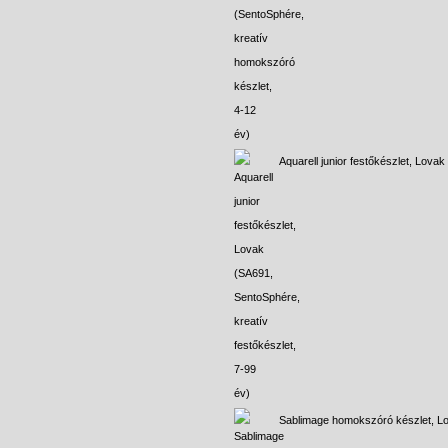
Aquarell junior festőkészlet, Lovak
Sablimage homokszóró készlet, L