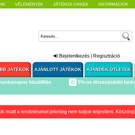
NK
VÉLEMÉNYEK
JÁTÉKOS CIKKEK
INFORMÁCIÓK
L NYITÁSAKOR
CÍMKÉK
Bejelentkezés
|
Regisztráció
BB JÁTÉKOK
AJÁNLOTT JÁTÉKOK
AJÁNDÉK ÖTLETEK
munkanapos kiszállítás
5%-os törzsvásárlói ked
k miatt a rendeléseket jelenleg nem tudjuk teljesíteni. Köszönj