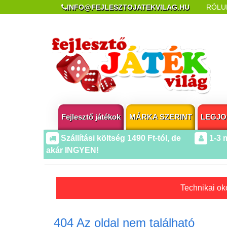
INFO@FEJLESZTOJATEKVILAG.HU
RÓLU
REKLAMÁCIÓ ÉS ELÁLLÁS
POPUP AZ OLDA
Fejlesztő játékok
MÁRKA SZERINT
LEGJO
Szállítási költség 1490 Ft-tól, de
1-3 
akár INGYEN!
Technikai oko
404 Az oldal nem található