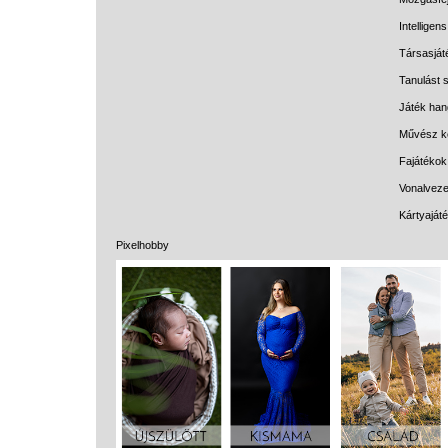
Intelligen
Társasját
Tanulást s
Játék han
Művész k
Fajátékok
Vonalveze
Kártyaját
Pixelhobby