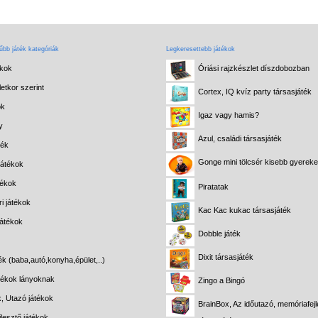
bb játék kategóriák
Legkeresettebb játékok
ékok
Óriási rajzkészlet díszdobozban
etkor szerint
Cortex, IQ kvíz party társasjáték
ok
Igaz vagy hamis?
y
Azul, családi társasjáték
ték
Gonge mini tölcsér kisebb gyerek
játékok
tékok
Piratatak
i játékok
Kac Kac kukac társasjáték
játékok
Dobble játék
Dixit társasjáték
ék (baba,autó,konyha,épület,..)
átékok lányoknak
Zingo a Bingó
k, Utazó játékok
BrainBox, Az időutazó, memóriafejl
lesztő játékok