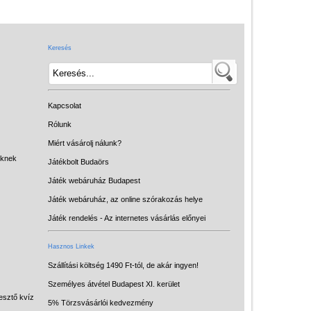
Játék hangszer
Futóbiciklik, rollerek
Keresés
Gyerekszoba
Intelligens gyurma
Iskolaszerek
Kapcsolat
Kerti játékok
Rólunk
Miért vásárolj nálunk?
Kreatív játék
eknek
Játékbolt Budaörs
Könyv
Játék webáruház Budapest
Licenszes TOP
Játék webáruház, az online szórakozás helye
gyerekajándékok
Játék rendelés - Az internetes vásárlás előnyei
Logikai játékok
Hasznos Linkek
LOGICO
Szállítási költség 1490 Ft-tól, de akár ingyen!
Személyes átvétel Budapest XI. kerület
LÜK
esztő kvíz
5% Törzsvásárlói kedvezmény