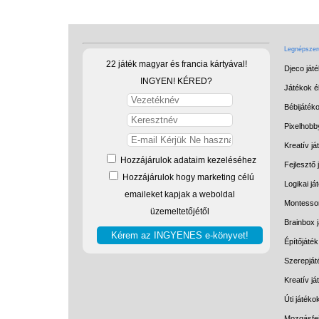
Legnépszerű
22 játék magyar és francia kártyával!
Djeco ját
INGYEN! KÉRED?
Játékok él
Bébijáték
Pixelhobb
Kreatív já
Hozzájárulok adataim kezeléséhez
Fejlesztő 
Hozzájárulok hogy marketing célú
Logikai já
emaileket kapjak a weboldal
Montessor
üzemeltetőjétől
Brainbox 
Építőjáték
Szerepját
Kreatív j
Úti játéko
Mozgásfej