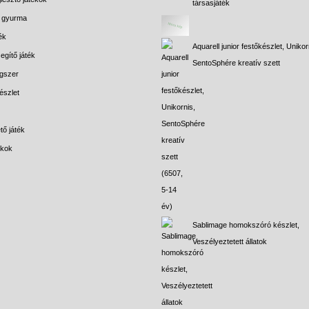
társasjáték
s gyurma
ék
Aquarell junior festőkészlet, Unikor
egítő játék
SentoSphére kreatív szett
gszer
észlet
tő játék
ékok
Sablimage homokszóró készlet,
Veszélyeztetett állatok