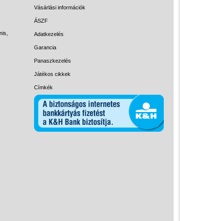
Magyar játékok
Vásárlási információk
Montessori játékok
ÁSZF
nis,
Adatkezelés
Mozgásfejlesztő játékok
Garancia
Okos partijátékok
Panaszkezelés
Oktató játékok kutyáknak
Játékos cikkek
Pasztell játékok
Címkék
Papírszínház
Pixelhobby
Puzzle
Spiegelburg játékok
Strandjátékok
Szerelés, barkácsolás, kerti
kalandozás
Szerepjáték