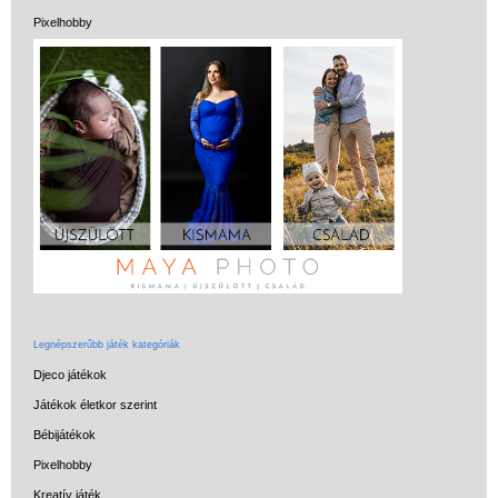
Magyar játékok
Pixelhobby
Montessori játékok
Mozgásfejlesztő játékok
Okos partijátékok
Oktató játékok kutyáknak
Pasztell játékok
Papírszínház
Pixelhobby
Puzzle
Legnépszerűbb játék kategóriák
Spiegelburg játékok
Djeco játékok
Strandjátékok
Játékok életkor szerint
Szerelés, barkácsolás, kerti
Bébijátékok
kalandozás
Pixelhobby
Szerepjáték
Kreatív játék