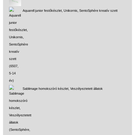
Miért vásárolj nálunk?
Aquarell junior festőkészlet, Unikornis, SentoSphére kreatív szett
Akiket támogatunk
Garancia
Játék rendelés - Az internetes
vásárlás előnyei
Reklamáció és Elállás
Sablimage homokszóró készlet, Veszélyeztetett állatok