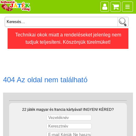
Összes játék
Technikai okok miatt a rendeléseket jelenleg nem
tudjuk teljesíteni. Köszönjük türelmüket!
Játékok életkor szerint
Legújabb Djeco játékok
AKTÍV szabadidő
Ajándéktárgyak
404 Az oldal nem található
Bébijátékok
Diafilm
Építőjáték
22 játék magyar és francia kártyával! INGYEN! KÉRED?
Foglalkoztató füzet
Fajátékok