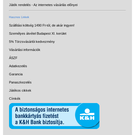
Játék rendelés - Az internetes vásárlás előnyei
Hasznos Linkek
Szállítási költség 1490 Ft-tól, de akár ingyen!
Személyes átvétel Budapest XI. kerület
5% Törzsvásárlói kedvezmény
Vásárlási információk
ÁSZF
Adatkezelés
Garancia
Panaszkezelés
Játékos cikkek
Címkék