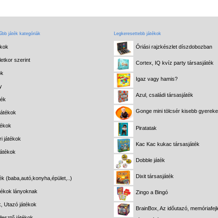
bb játék kategóriák
Legkeresettebb játékok
ékok
Óriási rajzkészlet díszdobozban
etkor szerint
Cortex, IQ kvíz party társasjáték
ok
Igaz vagy hamis?
y
Azul, családi társasjáték
ték
Gonge mini tölcsér kisebb gyerek
játékok
tékok
Piratatak
i játékok
Kac Kac kukac társasjáték
játékok
Dobble játék
Dixit társasjáték
ék (baba,autó,konyha,épület,..)
átékok lányoknak
Zingo a Bingó
k, Utazó játékok
BrainBox, Az időutazó, memóriafejl
lesztő játékok