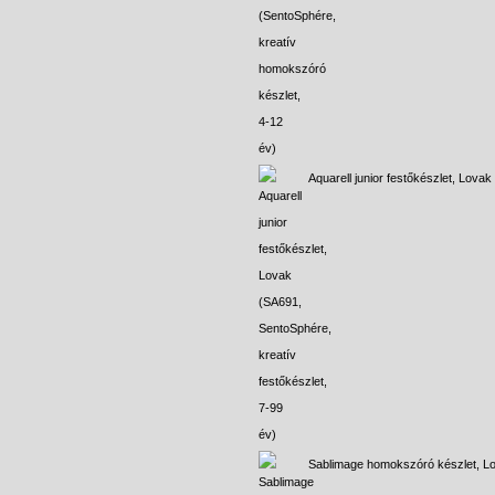
Aquarell junior festőkészlet, Lovak
Sablimage homokszóró készlet, L