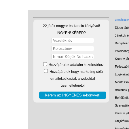
Legnépszerű
22 játék magyar és francia kártyával!
Djeco ját
INGYEN! KÉRED?
Játékok él
Bébijáték
Pixelhobb
Kreatív já
Hozzájárulok adataim kezeléséhez
Fejlesztő 
Hozzájárulok hogy marketing célú
Logikai já
emaileket kapjak a weboldal
Montessor
üzemeltetőjétől
Brainbox 
Építőjáték
Szerepját
Kreatív j
Úti játéko
Mozgásfej