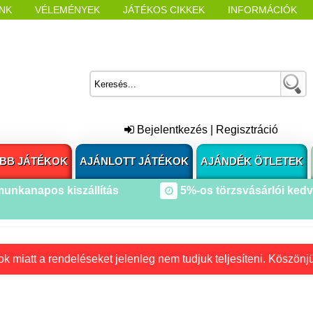
NK
VÉLEMÉNYEK
JÁTÉKOS CIKKEK
INFORMÁCIÓK
L NYITÁSAKOR
CÍMKÉK
Bejelentkezés
|
Regisztráció
BB JÁTÉKOK
AJÁNLOTT JÁTÉKOK
AJÁNDÉK ÖTLETEK
munkanapos kiszállítás
5%-os törzsvásárlói ked
k miatt a rendeléseket jelenleg nem tudjuk teljesíteni. Köszönj