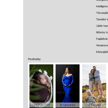
Intelligen
Társasját
Tanulást s
Játék han
Művész k
Fajátékok
Vonalveze
Kártyaját
Pixelhobby