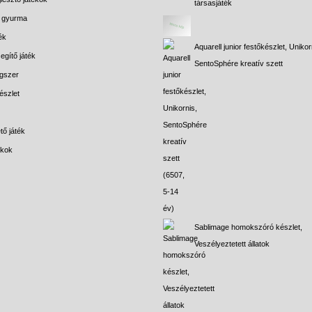
társasjáték
s gyurma
ék
Aquarell junior festőkészlet, Unikor
egítő játék
SentoSphére kreatív szett
gszer
észlet
tő játék
ékok
Sablimage homokszóró készlet,
Veszélyeztetett állatok