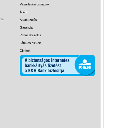
Magyar játékok
Vásárlási információk
Montessori játékok
ÁSZF
nis,
Adatkezelés
Mozgásfejlesztő játékok
Garancia
Okos partijátékok
Panaszkezelés
Oktató játékok kutyáknak
Játékos cikkek
Pasztell játékok
Címkék
Papírszínház
Pixelhobby
Puzzle
Spiegelburg játékok
Strandjátékok
Szerelés, barkácsolás, kerti
kalandozás
Szerepjáték