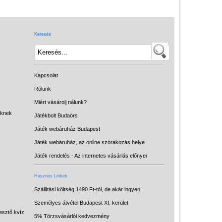
Játék hangszer
Futóbiciklik, rollerek
Keresés
Gyerekszoba
Intelligens gyurma
Iskolaszerek
Kapcsolat
Kerti játékok
Rólunk
Miért vásárolj nálunk?
Kreatív játék
eknek
Játékbolt Budaörs
Könyv
Játék webáruház Budapest
Licenszes TOP
Játék webáruház, az online szórakozás helye
gyerekajándékok
Játék rendelés - Az internetes vásárlás előnyei
Logikai játékok
Hasznos Linkek
LOGICO
Szállítási költség 1490 Ft-tól, de akár ingyen!
Személyes átvétel Budapest XI. kerület
LÜK
esztő kvíz
5% Törzsvásárlói kedvezmény