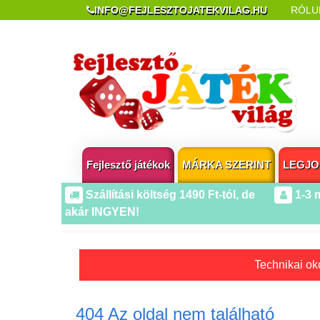
INFO@FEJLESZTOJATEKVILAG.HU
RÓLU
REKLAMÁCIÓ ÉS ELÁLLÁS
POPUP AZ OLDA
Fejlesztő játékok
MÁRKA SZERINT
LEGJO
Szállítási költség 1490 Ft-tól, de
1-3 
akár INGYEN!
Technikai oko
404 Az oldal nem található