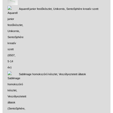
Miért vásárolj nálunk?
Aquarell junior festőkészlet, Unikornis, SentoSphére kreatív szett
Akiket támogatunk
Garancia
Játék rendelés - Az internetes
vásárlás előnyei
Reklamáció és Elállás
Sablimage homokszóró készlet, Veszélyeztetett állatok