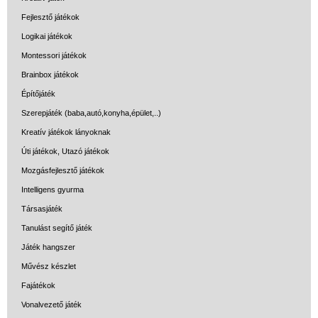
(baba,autó,konyha,épület,..)
Fejlesztő játékok
Logikai játékok
Tanulást segítő játék
Montessori játékok
Társasjáték
Brainbox játékok
Tudományos játék
Építőjáték
Szerepjáték (baba,autó,konyha,épület,..)
Úti játékok, Utazó játékok
Kreatív játékok lányoknak
Ügyességi játékok
Úti játékok, Utazó játékok
CSAK NÁLUNK - Egyedi
Mozgásfejlesztő játékok
játékok
Intelligens gyurma
Társasjáték
Tanulást segítő játék
Játék hangszer
Művész készlet
Fajátékok
Vonalvezető játék