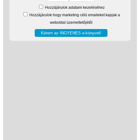
Játék hangszer
Hozzájárulok adataim kezeléséhez
Futóbiciklik, rollerek
Hozzájárulok hogy marketing célú emaileket kapjak a
weboldal üzemeltetőjétől
Gyerekszoba
Intelligens gyurma
Iskolaszerek
Kerti játékok
Kreatív játék
Könyv
Licenszes TOP
gyerekajándékok
Logikai játékok
LOGICO
LÜK