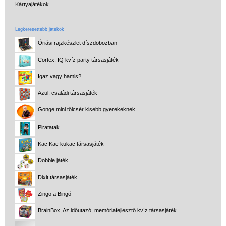
Kártyajátékok
Legkeresettebb játékok
Óriási rajzkészlet díszdobozban
Cortex, IQ kvíz party társasjáték
Igaz vagy hamis?
Azul, családi társasjáték
Vélemények
Gonge mini tölcsér kisebb gyerekeknek
Adatkezelés
Piratatak
ÁSZF
Kac Kac kukac társasjáték
Szállítási költség 1490 Ft-tól,
Dobble játék
de akár INGYEN!
Dixit társasjáték
1-3 munkanapos kiszállítás
Zingo a Bingó
5%-os törzsvásárlói
BrainBox, Az időutazó, memóriafejlesztő kvíz társasjáték
kedvezmény