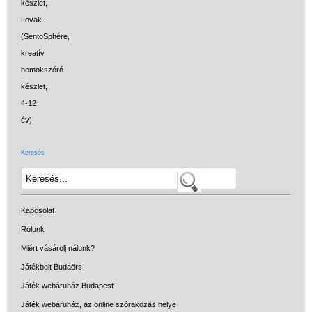
Keresés
Kapcsolat
Rólunk
Miért vásárolj nálunk?
Játékbolt Budaörs
Játék webáruház Budapest
Játék webáruház, az online szórakozás helye