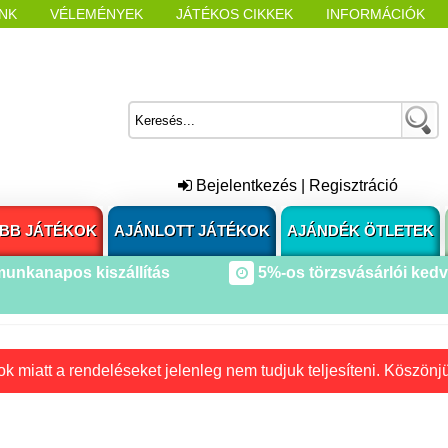
NK
VÉLEMÉNYEK
JÁTÉKOS CIKKEK
INFORMÁCIÓK
L NYITÁSAKOR
CÍMKÉK
Bejelentkezés
|
Regisztráció
BB JÁTÉKOK
AJÁNLOTT JÁTÉKOK
AJÁNDÉK ÖTLETEK
munkanapos kiszállítás
5%-os törzsvásárlói ked
k miatt a rendeléseket jelenleg nem tudjuk teljesíteni. Köszönj