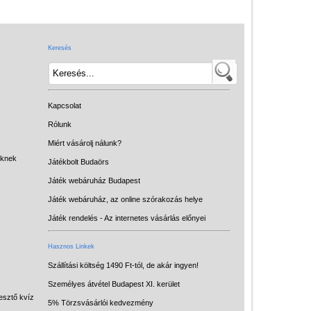
Játék hangszer
Futóbiciklik, rollerek
Keresés
Gyerekszoba
Intelligens gyurma
Iskolaszerek
Kapcsolat
Kerti játékok
Rólunk
Miért vásárolj nálunk?
Kreatív játék
eknek
Játékbolt Budaörs
Könyv
Játék webáruház Budapest
Licenszes TOP
Játék webáruház, az online szórakozás helye
gyerekajándékok
Játék rendelés - Az internetes vásárlás előnyei
Logikai játékok
Hasznos Linkek
LOGICO
Szállítási költség 1490 Ft-tól, de akár ingyen!
Személyes átvétel Budapest XI. kerület
LÜK
esztő kvíz
5% Törzsvásárlói kedvezmény