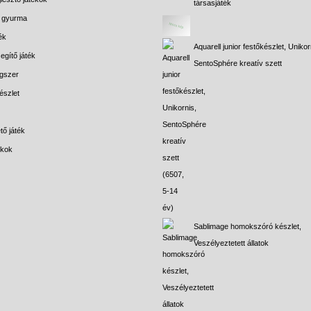
társasjáték
s gyurma
ék
Aquarell junior festőkészlet, Unikor
egítő játék
SentoSphére kreatív szett
gszer
észlet
tő játék
ékok
Sablimage homokszóró készlet,
Veszélyeztetett állatok