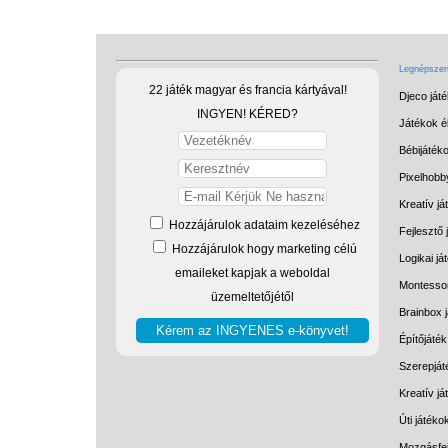
Legnépszerű
22 játék magyar és francia kártyával!
Djeco ját
INGYEN! KÉRED?
Játékok él
Bébijáték
Pixelhobb
Kreatív já
Hozzájárulok adataim kezeléséhez
Fejlesztő 
Hozzájárulok hogy marketing célú
Logikai já
emaileket kapjak a weboldal
Montessor
üzemeltetőjétől
Brainbox 
Építőjáték
Szerepját
Kreatív j
Úti játéko
Mozgásfej