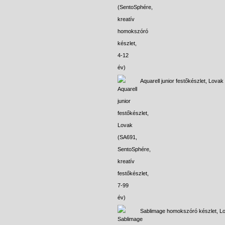
Aquarell junior festőkészlet, Lovak
Sablimage homokszóró készlet, L