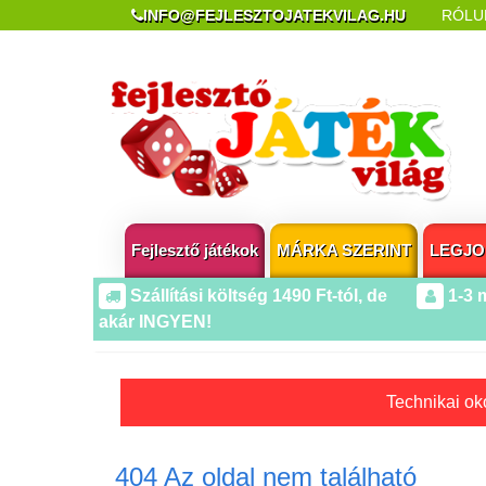
INFO@FEJLESZTOJATEKVILAG.HU
RÓLU
REKLAMÁCIÓ ÉS ELÁLLÁS
POPUP AZ OLDA
Fejlesztő játékok
MÁRKA SZERINT
LEGJO
Szállítási költség 1490 Ft-tól, de
1-3 
akár INGYEN!
Technikai oko
404 Az oldal nem található