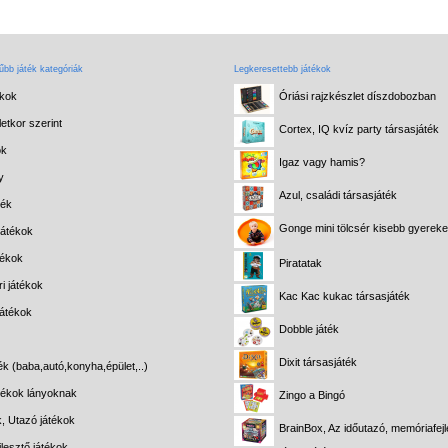
bb játék kategóriák
Legkeresettebb játékok
ékok
Óriási rajzkészlet díszdobozban
etkor szerint
Cortex, IQ kvíz party társasjáték
ok
Igaz vagy hamis?
y
Azul, családi társasjáték
ték
Gonge mini tölcsér kisebb gyerek
játékok
tékok
Piratatak
i játékok
Kac Kac kukac társasjáték
játékok
Dobble játék
Dixit társasjáték
ék (baba,autó,konyha,épület,..)
átékok lányoknak
Zingo a Bingó
k, Utazó játékok
BrainBox, Az időutazó, memóriafejl
lesztő játékok