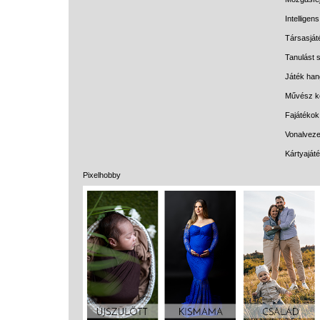
Intelligen
Társasját
Tanulást s
Játék han
Művész k
Fajátékok
Vonalveze
Kártyaját
Pixelhobby