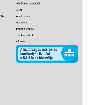
Magyar játékok
Vásárlási információk
Montessori játékok
ÁSZF
nis,
Adatkezelés
Mozgásfejlesztő játékok
Garancia
Okos partijátékok
Panaszkezelés
Oktató játékok kutyáknak
Játékos cikkek
Pasztell játékok
Címkék
Papírszínház
Pixelhobby
Puzzle
Spiegelburg játékok
Strandjátékok
Szerelés, barkácsolás, kerti
kalandozás
Szerepjáték