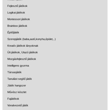
(baba,autó,konyha,épület,..)
Fejlesztő játékok
Logikai játékok
Tanulást segítő játék
Montessori játékok
Társasjáték
Brainbox játékok
Tudományos játék
Építőjáték
Szerepjáték (baba,autó,konyha,épület,..)
Úti játékok, Utazó játékok
Kreatív játékok lányoknak
Ügyességi játékok
Úti játékok, Utazó játékok
CSAK NÁLUNK - Egyedi
Mozgásfejlesztő játékok
játékok
Intelligens gyurma
Társasjáték
Tanulást segítő játék
Játék hangszer
Művész készlet
Fajátékok
Vonalvezető játék