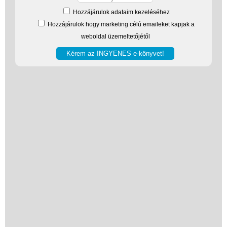
Játék hangszer
Hozzájárulok adataim kezeléséhez
Futóbiciklik, rollerek
Hozzájárulok hogy marketing célú emaileket kapjak a
weboldal üzemeltetőjétől
Gyerekszoba
Intelligens gyurma
Iskolaszerek
Kerti játékok
Kreatív játék
Könyv
Licenszes TOP
gyerekajándékok
Logikai játékok
LOGICO
LÜK