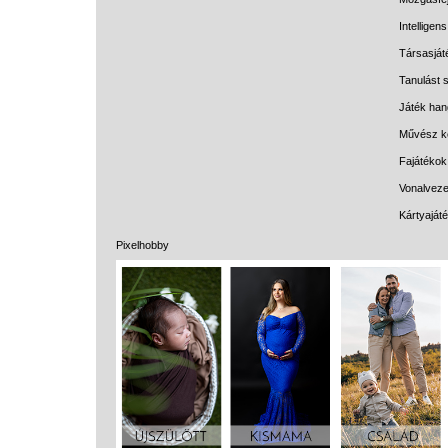
Intelligen
Társasját
Tanulást s
Játék han
Művész k
Fajátékok
Vonalveze
Kártyaját
Pixelhobby