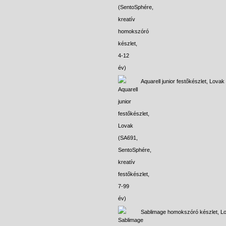
Aquarell junior festőkészlet, Lovak
Sablimage homokszóró készlet, L