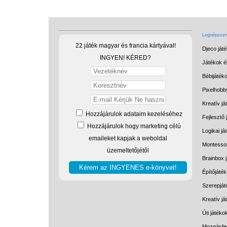
Legnépszerű
22 játék magyar és francia kártyával!
Djeco ját
INGYEN! KÉRED?
Játékok él
Bébijáték
Pixelhobb
Kreatív já
Hozzájárulok adataim kezeléséhez
Fejlesztő 
Hozzájárulok hogy marketing célú
Logikai já
emaileket kapjak a weboldal
Montessor
üzemeltetőjétől
Brainbox 
Építőjáték
Szerepját
Kreatív j
Úti játéko
Mozgásfej