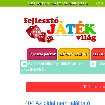
INFO@FEJLESZTOJATEKVILAG.HU
RÓLU
REKLAMÁCIÓ ÉS ELÁLLÁS
POPUP AZ OLDA
Fejlesztő játékok
MÁRKA SZERINT
LEGJO
Szállítási költség 1490 Ft-tól, de
1-3 
akár INGYEN!
Technikai oko
404 Az oldal nem található