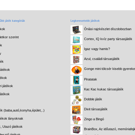
bb játék kategóriák
Legkeresettebb játékok
ékok
Óriási rajzkészlet díszdobozban
etkor szerint
Cortex, IQ kvíz party társasjáték
ok
Igaz vagy hamis?
y
Azul, családi társasjáték
ték
Gonge mini tölcsér kisebb gyerek
játékok
tékok
Piratatak
i játékok
Kac Kac kukac társasjáték
játékok
Dobble játék
Dixit társasjáték
ék (baba,autó,konyha,épület,..)
átékok lányoknak
Zingo a Bingó
k, Utazó játékok
BrainBox, Az időutazó, memóriafejl
lesztő játékok