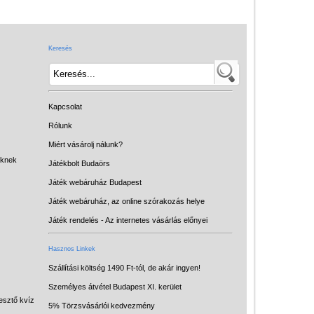
Játék hangszer
Futóbiciklik, rollerek
Keresés
Gyerekszoba
Intelligens gyurma
Iskolaszerek
Kapcsolat
Kerti játékok
Rólunk
Miért vásárolj nálunk?
Kreatív játék
eknek
Játékbolt Budaörs
Könyv
Játék webáruház Budapest
Licenszes TOP
Játék webáruház, az online szórakozás helye
gyerekajándékok
Játék rendelés - Az internetes vásárlás előnyei
Logikai játékok
Hasznos Linkek
LOGICO
Szállítási költség 1490 Ft-tól, de akár ingyen!
Személyes átvétel Budapest XI. kerület
LÜK
esztő kvíz
5% Törzsvásárlói kedvezmény