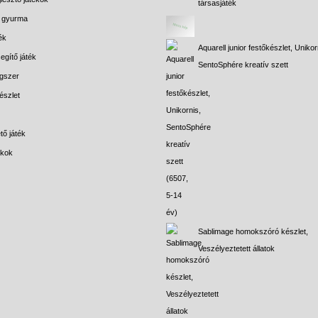
társasjáték
s gyurma
ék
Aquarell junior festőkészlet, Unikor
egítő játék
SentoSphére kreatív szett
gszer
észlet
tő játék
ékok
Sablimage homokszóró készlet,
Veszélyeztetett állatok