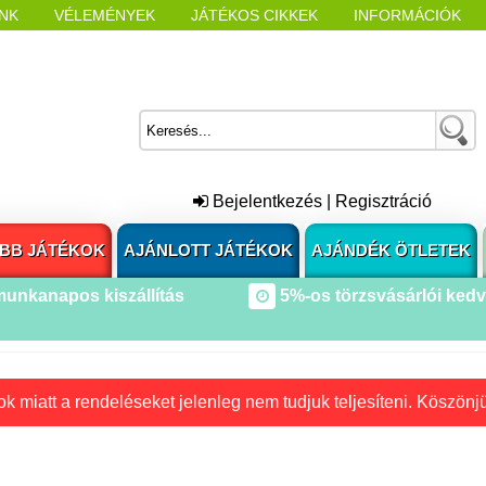
NK
VÉLEMÉNYEK
JÁTÉKOS CIKKEK
INFORMÁCIÓK
L NYITÁSAKOR
CÍMKÉK
Bejelentkezés
|
Regisztráció
BB JÁTÉKOK
AJÁNLOTT JÁTÉKOK
AJÁNDÉK ÖTLETEK
munkanapos kiszállítás
5%-os törzsvásárlói ked
k miatt a rendeléseket jelenleg nem tudjuk teljesíteni. Köszönj