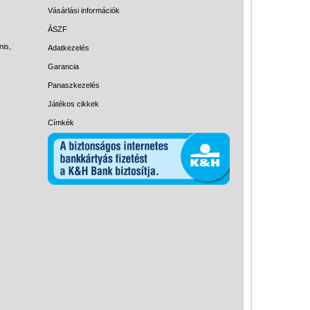
Magyar játékok
Vásárlási információk
Montessori játékok
ÁSZF
nis,
Adatkezelés
Mozgásfejlesztő játékok
Garancia
Okos partijátékok
Panaszkezelés
Oktató játékok kutyáknak
Játékos cikkek
Pasztell játékok
Címkék
Papírszínház
Pixelhobby
Puzzle
Spiegelburg játékok
Strandjátékok
Szerelés, barkácsolás, kerti
kalandozás
Szerepjáték