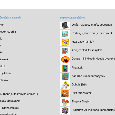
bb játék kategóriák
Legkeresettebb játékok
ékok
Óriási rajzkészlet díszdobozban
etkor szerint
Cortex, IQ kvíz party társasjáték
ok
Igaz vagy hamis?
y
Azul, családi társasjáték
ték
Gonge mini tölcsér kisebb gyerek
játékok
tékok
Piratatak
i játékok
Kac Kac kukac társasjáték
játékok
Dobble játék
Dixit társasjáték
ék (baba,autó,konyha,épület,..)
átékok lányoknak
Zingo a Bingó
k, Utazó játékok
BrainBox, Az időutazó, memóriafejl
lesztő játékok