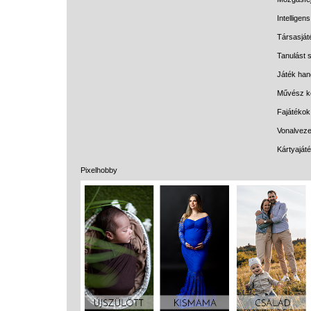
Intelligen
Társasját
Tanulást s
Játék han
Művész k
Fajátékok
Vonalveze
Kártyaját
Pixelhobby