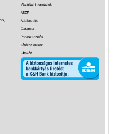
Magyar játékok
Vásárlási információk
Montessori játékok
ÁSZF
nis,
Adatkezelés
Mozgásfejlesztő játékok
Garancia
Okos partijátékok
Panaszkezelés
Oktató játékok kutyáknak
Játékos cikkek
Pasztell játékok
Címkék
Papírszínház
Pixelhobby
Puzzle
Spiegelburg játékok
Strandjátékok
Szerelés, barkácsolás, kerti
kalandozás
Szerepjáték