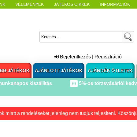
NK
VÉLEMÉNYEK
JÁTÉKOS CIKKEK
INFORMÁCIÓK
L NYITÁSAKOR
CÍMKÉK
Bejelentkezés
|
Regisztráció
BB JÁTÉKOK
AJÁNLOTT JÁTÉKOK
AJÁNDÉK ÖTLETEK
munkanapos kiszállítás
5%-os törzsvásárlói ked
k miatt a rendeléseket jelenleg nem tudjuk teljesíteni. Köszönj