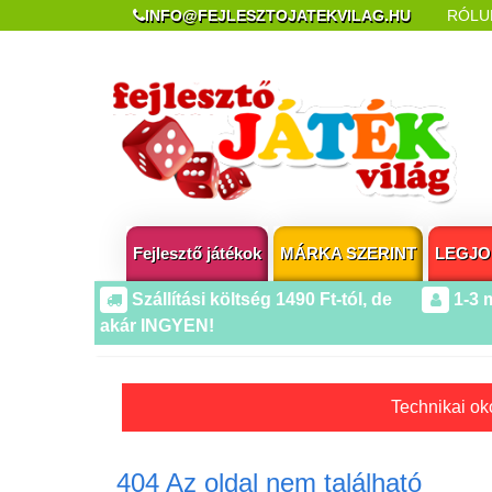
INFO@FEJLESZTOJATEKVILAG.HU
RÓLU
REKLAMÁCIÓ ÉS ELÁLLÁS
POPUP AZ OLDA
Fejlesztő játékok
MÁRKA SZERINT
LEGJO
Szállítási költség 1490 Ft-tól, de
1-3 
akár INGYEN!
Technikai oko
404 Az oldal nem található