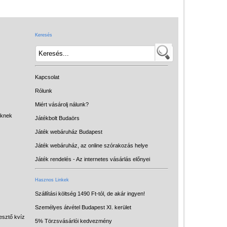
Játék hangszer
Futóbiciklik, rollerek
Keresés
Gyerekszoba
Intelligens gyurma
Iskolaszerek
Kapcsolat
Kerti játékok
Rólunk
Miért vásárolj nálunk?
Kreatív játék
eknek
Játékbolt Budaörs
Könyv
Játék webáruház Budapest
Licenszes TOP
Játék webáruház, az online szórakozás helye
gyerekajándékok
Játék rendelés - Az internetes vásárlás előnyei
Logikai játékok
Hasznos Linkek
LOGICO
Szállítási költség 1490 Ft-tól, de akár ingyen!
Személyes átvétel Budapest XI. kerület
LÜK
esztő kvíz
5% Törzsvásárlói kedvezmény