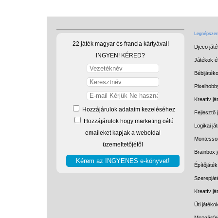
Legnépszerű
22 játék magyar és francia kártyával!
Djeco ját
INGYEN! KÉRED?
Játékok él
Bébijáték
Pixelhobb
Kreatív já
Hozzájárulok adataim kezeléséhez
Fejlesztő 
Hozzájárulok hogy marketing célú
Logikai já
emaileket kapjak a weboldal
Montessor
üzemeltetőjétől
Brainbox 
Építőjáték
Szerepját
Kreatív j
Úti játéko
Mozgásfej