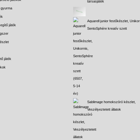
társasjáték
s gyurma
ék
Aquarell junior festőkészlet, Unikor
egítő játék
SentoSphére kreatív szett
gszer
észlet
tő játék
ékok
Sablimage homokszóró készlet,
Veszélyeztetett állatok