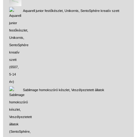
Miért vásárolj nálunk?
Aquarell junior festőkészlet, Unikornis, SentoSphére kreatív szett
Akiket támogatunk
Garancia
Játék rendelés - Az internetes
vásárlás előnyei
Reklamáció és Elállás
Sablimage homokszóró készlet, Veszélyeztetett állatok