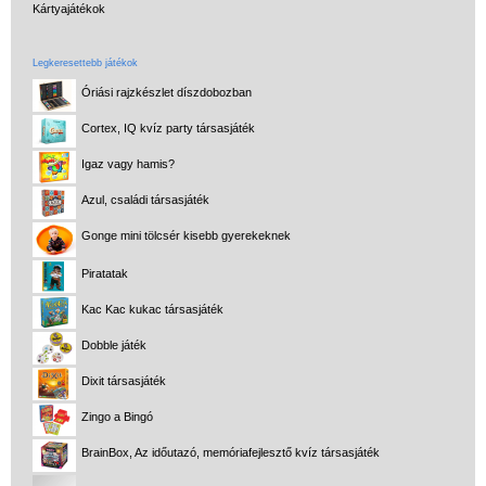
Kártyajátékok
Legkeresettebb játékok
Óriási rajzkészlet díszdobozban
Cortex, IQ kvíz party társasjáték
Igaz vagy hamis?
Azul, családi társasjáték
Vélemények
Gonge mini tölcsér kisebb gyerekeknek
Adatkezelés
Piratatak
ÁSZF
Kac Kac kukac társasjáték
Szállítási költség 1490 Ft-tól,
Dobble játék
de akár INGYEN!
Dixit társasjáték
1-3 munkanapos kiszállítás
Zingo a Bingó
5%-os törzsvásárlói
BrainBox, Az időutazó, memóriafejlesztő kvíz társasjáték
kedvezmény