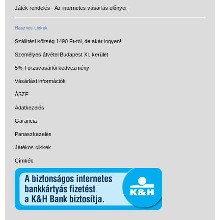
Játék rendelés - Az internetes vásárlás előnyei
Hasznos Linkek
Szállítási költség 1490 Ft-tól, de akár ingyen!
Személyes átvétel Budapest XI. kerület
5% Törzsvásárlói kedvezmény
Vásárlási információk
ÁSZF
Adatkezelés
Garancia
Panaszkezelés
Játékos cikkek
Címkék