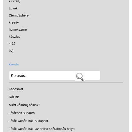
Keresés
Kapcsolat
Rólunk
Miért vásárolj nálunk?
Játékbolt Budaörs
Játék webáruház Budapest
Játék webáruház, az online szórakozás helye