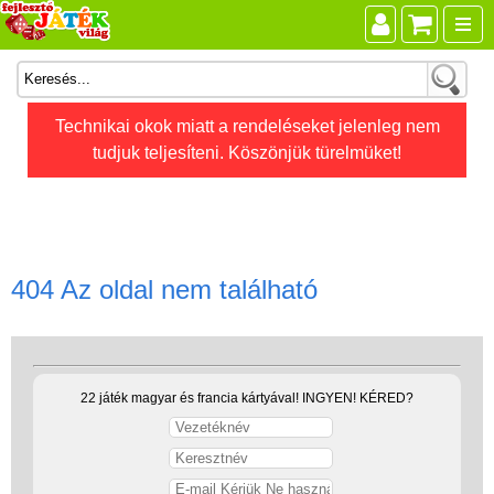
Összes játék
Technikai okok miatt a rendeléseket jelenleg nem
tudjuk teljesíteni. Köszönjük türelmüket!
Játékok életkor szerint
Legújabb Djeco játékok
AKTÍV szabadidő
Ajándéktárgyak
404 Az oldal nem található
Bébijátékok
Diafilm
Építőjáték
22 játék magyar és francia kártyával! INGYEN! KÉRED?
Foglalkoztató füzet
Fajátékok