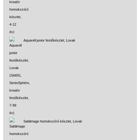
Aquarell junior festőkészlet, Lovak
Sablimage homokszóró készlet, Lovak