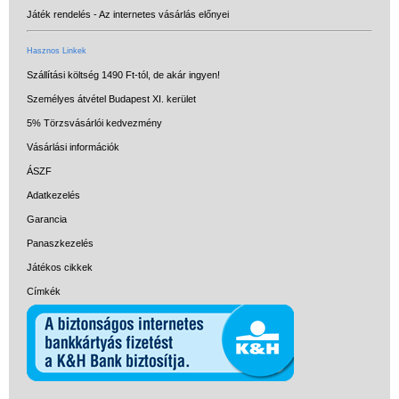
Játék rendelés - Az internetes vásárlás előnyei
Hasznos Linkek
Szállítási költség 1490 Ft-tól, de akár ingyen!
Személyes átvétel Budapest XI. kerület
5% Törzsvásárlói kedvezmény
Vásárlási információk
ÁSZF
Adatkezelés
Garancia
Panaszkezelés
Játékos cikkek
Címkék