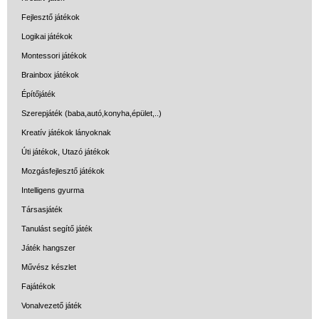
(baba,autó,konyha,épület,..)
Fejlesztő játékok
Logikai játékok
Tanulást segítő játék
Montessori játékok
Társasjáték
Brainbox játékok
Tudományos játék
Építőjáték
Szerepjáték (baba,autó,konyha,épület,..)
Úti játékok, Utazó játékok
Kreatív játékok lányoknak
Ügyességi játékok
Úti játékok, Utazó játékok
CSAK NÁLUNK - Egyedi
Mozgásfejlesztő játékok
játékok
Intelligens gyurma
Társasjáték
Tanulást segítő játék
Játék hangszer
Művész készlet
Fajátékok
Vonalvezető játék