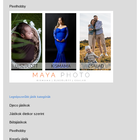
Magyar játékok
Pixelhobby
Montessori játékok
Mozgásfejlesztő játékok
Okos partijátékok
Oktató játékok kutyáknak
Pasztell játékok
Papírszínház
Pixelhobby
Puzzle
Legnépszerűbb játék kategóriák
Spiegelburg játékok
Djeco játékok
Strandjátékok
Játékok életkor szerint
Szerelés, barkácsolás, kerti
Bébijátékok
kalandozás
Pixelhobby
Szerepjáték
Kreatív játék