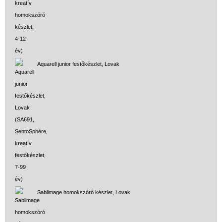
Aquarell junior festőkészlet, Lovak
Sablimage homokszóró készlet, Lovak