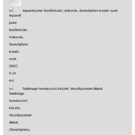
Miért vásárolj nálunk?
Aquarell junior festőkészlet, Unikornis, SentoSphére kreatív szett
Akiket támogatunk
Garancia
Játék rendelés - Az internetes
vásárlás előnyei
Reklamáció és Elállás
Sablimage homokszóró készlet, Veszélyeztetett állatok