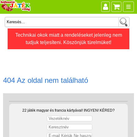
Összes játék
Technikai okok miatt a rendeléseket jelenleg nem
tudjuk teljesíteni. Köszönjük türelmüket!
Játékok életkor szerint
Legújabb Djeco játékok
AKTÍV szabadidő
Ajándéktárgyak
404 Az oldal nem található
Bébijátékok
Diafilm
Építőjáték
22 játék magyar és francia kártyával! INGYEN! KÉRED?
Foglalkoztató füzet
Fajátékok