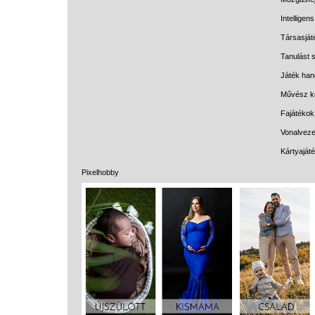
Intelligen
Társasját
Tanulást s
Játék han
Művész k
Fajátékok
Vonalveze
Kártyaját
Pixelhobby