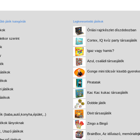
bb játék kategóriák
Legkeresettebb játékok
ékok
Óriási rajzkészlet díszdobozban
etkor szerint
Cortex, IQ kvíz party társasjáték
ok
Igaz vagy hamis?
y
Azul, családi társasjáték
ték
Gonge mini tölcsér kisebb gyerek
játékok
tékok
Piratatak
i játékok
Kac Kac kukac társasjáték
játékok
Dobble játék
Dixit társasjáték
ék (baba,autó,konyha,épület,..)
átékok lányoknak
Zingo a Bingó
k, Utazó játékok
BrainBox, Az időutazó, memóriafejl
lesztő játékok