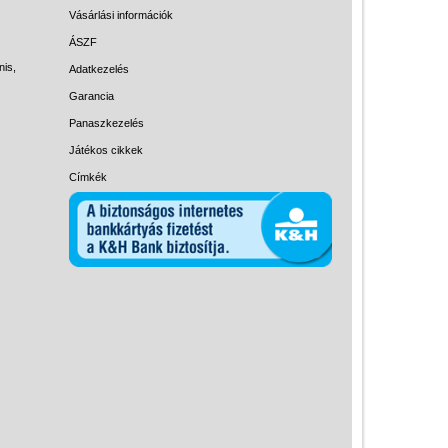
Magyar játékok
Vásárlási információk
Montessori játékok
ÁSZF
nis,
Adatkezelés
Mozgásfejlesztő játékok
Garancia
Okos partijátékok
Panaszkezelés
Oktató játékok kutyáknak
Játékos cikkek
Pasztell játékok
Címkék
Papírszínház
Pixelhobby
Puzzle
Spiegelburg játékok
Strandjátékok
Szerelés, barkácsolás, kerti
kalandozás
Szerepjáték