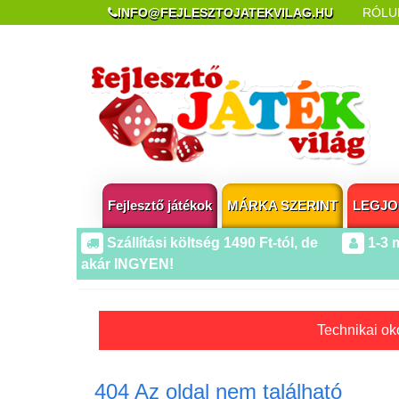
INFO@FEJLESZTOJATEKVILAG.HU
RÓLU
REKLAMÁCIÓ ÉS ELÁLLÁS
POPUP AZ OLDA
Fejlesztő játékok
MÁRKA SZERINT
LEGJO
Szállítási költség 1490 Ft-tól, de
1-3 
akár INGYEN!
Technikai oko
404 Az oldal nem található