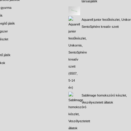
társasjáték
s gyurma
ék
Aquarell junior festőkészlet, Unikor
egítő játék
SentoSphére kreatív szett
gszer
észlet
tő játék
ékok
Sablimage homokszóró készlet,
Veszélyeztetett állatok