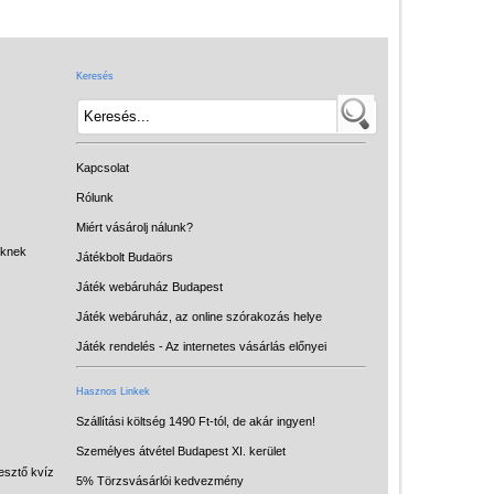
Játék hangszer
Futóbiciklik, rollerek
Keresés
Gyerekszoba
Intelligens gyurma
Iskolaszerek
Kapcsolat
Kerti játékok
Rólunk
Miért vásárolj nálunk?
Kreatív játék
eknek
Játékbolt Budaörs
Könyv
Játék webáruház Budapest
Licenszes TOP
Játék webáruház, az online szórakozás helye
gyerekajándékok
Játék rendelés - Az internetes vásárlás előnyei
Logikai játékok
Hasznos Linkek
LOGICO
Szállítási költség 1490 Ft-tól, de akár ingyen!
Személyes átvétel Budapest XI. kerület
LÜK
esztő kvíz
5% Törzsvásárlói kedvezmény