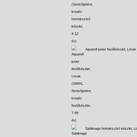
Aquarell junior festőkészlet, Lovak
Sablimage homokszóró készlet, L