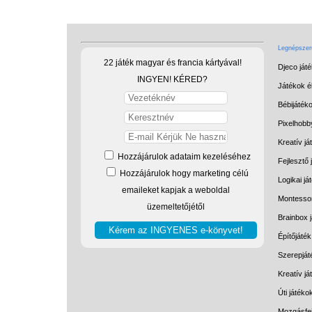
Legnépszerű
22 játék magyar és francia kártyával!
Djeco ját
INGYEN! KÉRED?
Játékok él
Bébijáték
Pixelhobb
Kreatív já
Hozzájárulok adataim kezeléséhez
Fejlesztő 
Hozzájárulok hogy marketing célú
Logikai já
emaileket kapjak a weboldal
Montessor
üzemeltetőjétől
Brainbox 
Építőjáték
Szerepját
Kreatív j
Úti játéko
Mozgásfej