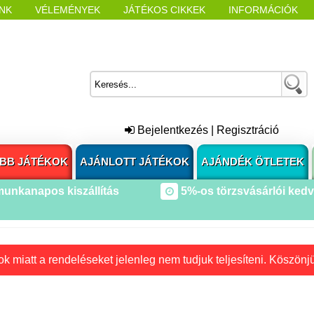
NK
VÉLEMÉNYEK
JÁTÉKOS CIKKEK
INFORMÁCIÓK
L NYITÁSAKOR
CÍMKÉK
Bejelentkezés
|
Regisztráció
BB JÁTÉKOK
AJÁNLOTT JÁTÉKOK
AJÁNDÉK ÖTLETEK
munkanapos kiszállítás
5%-os törzsvásárlói ked
k miatt a rendeléseket jelenleg nem tudjuk teljesíteni. Köszönj