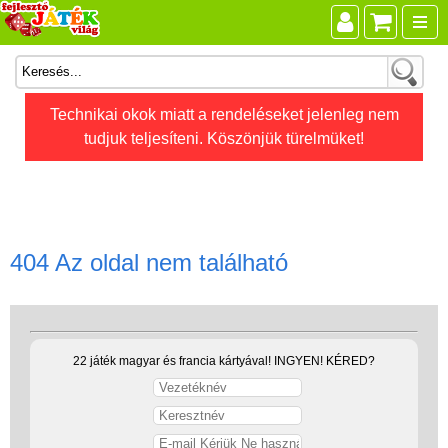
Összes játék
Technikai okok miatt a rendeléseket jelenleg nem
tudjuk teljesíteni. Köszönjük türelmüket!
Játékok életkor szerint
Legújabb Djeco játékok
AKTÍV szabadidő
Ajándéktárgyak
404 Az oldal nem található
Bébijátékok
Diafilm
Építőjáték
22 játék magyar és francia kártyával! INGYEN! KÉRED?
Foglalkoztató füzet
Fajátékok