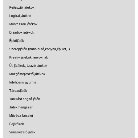
(baba,autó,konyha,épület,..)
Fejlesztő játékok
Logikai játékok
Tanulást segítő játék
Montessori játékok
Társasjáték
Brainbox játékok
Tudományos játék
Építőjáték
Szerepjáték (baba,autó,konyha,épület,..)
Úti játékok, Utazó játékok
Kreatív játékok lányoknak
Ügyességi játékok
Úti játékok, Utazó játékok
CSAK NÁLUNK - Egyedi
Mozgásfejlesztő játékok
játékok
Intelligens gyurma
Társasjáték
Tanulást segítő játék
Játék hangszer
Művész készlet
Fajátékok
Vonalvezető játék