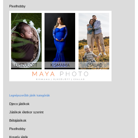
Magyar játékok
Pixelhobby
Montessori játékok
Mozgásfejlesztő játékok
Okos partijátékok
Oktató játékok kutyáknak
Pasztell játékok
Papírszínház
Pixelhobby
Puzzle
Legnépszerűbb játék kategóriák
Spiegelburg játékok
Djeco játékok
Strandjátékok
Játékok életkor szerint
Szerelés, barkácsolás, kerti
Bébijátékok
kalandozás
Pixelhobby
Szerepjáték
Kreatív játék