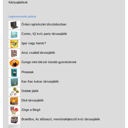
Kártyajátékok
Legkeresettebb játékok
Óriási rajzkészlet díszdobozban
Cortex, IQ kvíz party társasjáték
Igaz vagy hamis?
Azul, családi társasjáték
Vélemények
Gonge mini tölcsér kisebb gyerekeknek
Adatkezelés
Piratatak
ÁSZF
Kac Kac kukac társasjáték
Szállítási költség 1490 Ft-tól,
Dobble játék
de akár INGYEN!
Dixit társasjáték
1-3 munkanapos kiszállítás
Zingo a Bingó
5%-os törzsvásárlói
BrainBox, Az időutazó, memóriafejlesztő kvíz társasjáték
kedvezmény