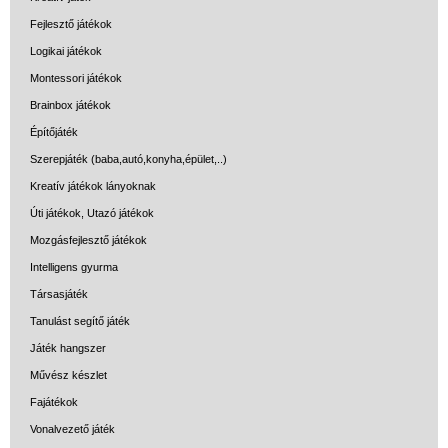
(baba,autó,konyha,épület,..)
Fejlesztő játékok
Logikai játékok
Tanulást segítő játék
Montessori játékok
Társasjáték
Brainbox játékok
Tudományos játék
Építőjáték
Szerepjáték (baba,autó,konyha,épület,..)
Úti játékok, Utazó játékok
Kreatív játékok lányoknak
Ügyességi játékok
Úti játékok, Utazó játékok
CSAK NÁLUNK - Egyedi
Mozgásfejlesztő játékok
játékok
Intelligens gyurma
Társasjáték
Tanulást segítő játék
Játék hangszer
Művész készlet
Fajátékok
Vonalvezető játék