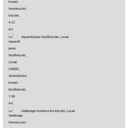
Aquarell junior festőkészlet, Lovak
Sablimage homokszóró készlet, Lovak