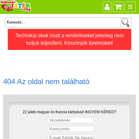
Összes játék
Technikai okok miatt a rendeléseket jelenleg nem
tudjuk teljesíteni. Köszönjük türelmüket!
Játékok életkor szerint
Legújabb Djeco játékok
AKTÍV szabadidő
Ajándéktárgyak
404 Az oldal nem található
Bébijátékok
Diafilm
Építőjáték
22 játék magyar és francia kártyával! INGYEN! KÉRED?
Foglalkoztató füzet
Fajátékok