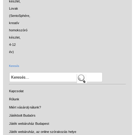
Keresés
Kapcsolat
Rólunk
Miért vásárolj nálunk?
Játékbolt Budaörs
Játék webáruház Budapest
Játék webáruház, az online szórakozás helye