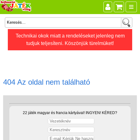
Összes játék
Technikai okok miatt a rendeléseket jelenleg nem
tudjuk teljesíteni. Köszönjük türelmüket!
Játékok életkor szerint
Legújabb Djeco játékok
AKTÍV szabadidő
Ajándéktárgyak
404 Az oldal nem található
Bébijátékok
Diafilm
Építőjáték
22 játék magyar és francia kártyával! INGYEN! KÉRED?
Foglalkoztató füzet
Fajátékok