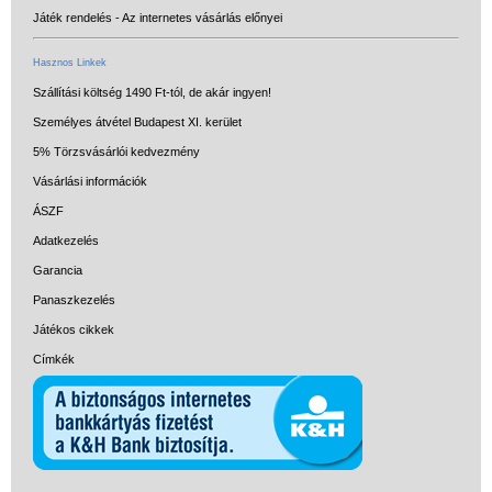
Játék rendelés - Az internetes vásárlás előnyei
Hasznos Linkek
Szállítási költség 1490 Ft-tól, de akár ingyen!
Személyes átvétel Budapest XI. kerület
5% Törzsvásárlói kedvezmény
Vásárlási információk
ÁSZF
Adatkezelés
Garancia
Panaszkezelés
Játékos cikkek
Címkék