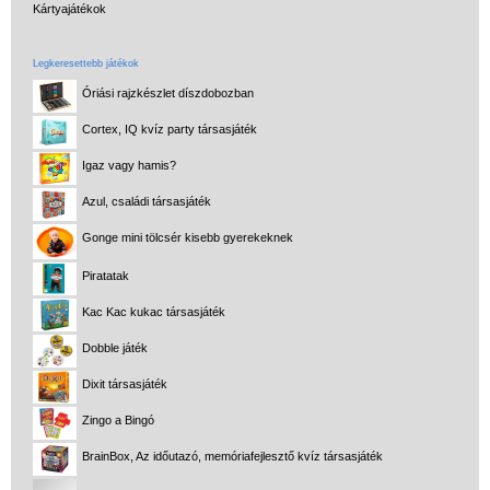
Kártyajátékok
Legkeresettebb játékok
Óriási rajzkészlet díszdobozban
Cortex, IQ kvíz party társasjáték
Igaz vagy hamis?
Azul, családi társasjáték
Vélemények
Gonge mini tölcsér kisebb gyerekeknek
Adatkezelés
Piratatak
ÁSZF
Kac Kac kukac társasjáték
Szállítási költség 1490 Ft-tól,
Dobble játék
de akár INGYEN!
Dixit társasjáték
1-3 munkanapos kiszállítás
Zingo a Bingó
5%-os törzsvásárlói
BrainBox, Az időutazó, memóriafejlesztő kvíz társasjáték
kedvezmény