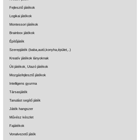
(baba,autó,konyha,épület,..)
Fejlesztő játékok
Logikai játékok
Tanulást segítő játék
Montessori játékok
Társasjáték
Brainbox játékok
Tudományos játék
Építőjáték
Szerepjáték (baba,autó,konyha,épület,..)
Úti játékok, Utazó játékok
Kreatív játékok lányoknak
Ügyességi játékok
Úti játékok, Utazó játékok
CSAK NÁLUNK - Egyedi
Mozgásfejlesztő játékok
játékok
Intelligens gyurma
Társasjáték
Tanulást segítő játék
Játék hangszer
Művész készlet
Fajátékok
Vonalvezető játék