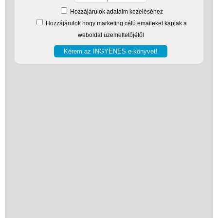
Játék hangszer
Hozzájárulok adataim kezeléséhez
Futóbiciklik, rollerek
Hozzájárulok hogy marketing célú emaileket kapjak a
weboldal üzemeltetőjétől
Gyerekszoba
Intelligens gyurma
Iskolaszerek
Kerti játékok
Kreatív játék
Könyv
Licenszes TOP
gyerekajándékok
Logikai játékok
LOGICO
LÜK