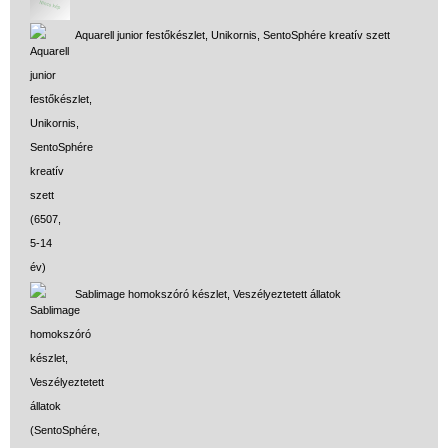
Miért vásárolj nálunk?
Aquarell junior festőkészlet, Unikornis, SentoSphére kreatív szett
Akiket támogatunk
Garancia
Játék rendelés - Az internetes
vásárlás előnyei
Reklamáció és Elállás
Sablimage homokszóró készlet, Veszélyeztetett állatok