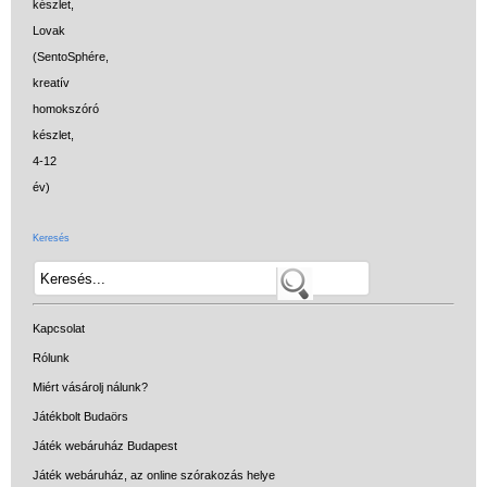
Keresés
Kapcsolat
Rólunk
Miért vásárolj nálunk?
Játékbolt Budaörs
Játék webáruház Budapest
Játék webáruház, az online szórakozás helye