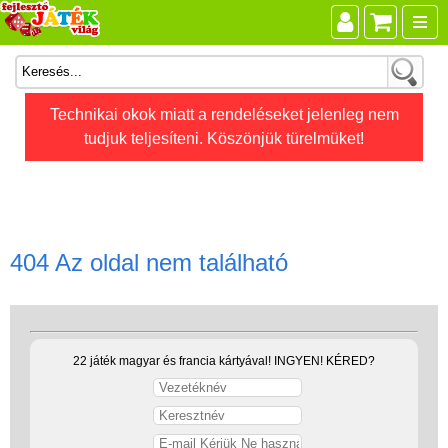
Összes játék
Technikai okok miatt a rendeléseket jelenleg nem
tudjuk teljesíteni. Köszönjük türelmüket!
Játékok életkor szerint
Legújabb Djeco játékok
AKTÍV szabadidő
Ajándéktárgyak
404 Az oldal nem található
Bébijátékok
Diafilm
Építőjáték
22 játék magyar és francia kártyával! INGYEN! KÉRED?
Foglalkoztató füzet
Fajátékok