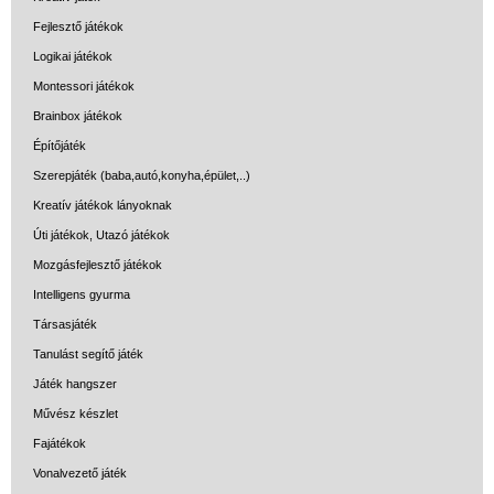
(baba,autó,konyha,épület,..)
Fejlesztő játékok
Logikai játékok
Tanulást segítő játék
Montessori játékok
Társasjáték
Brainbox játékok
Tudományos játék
Építőjáték
Szerepjáték (baba,autó,konyha,épület,..)
Úti játékok, Utazó játékok
Kreatív játékok lányoknak
Ügyességi játékok
Úti játékok, Utazó játékok
CSAK NÁLUNK - Egyedi
Mozgásfejlesztő játékok
játékok
Intelligens gyurma
Társasjáték
Tanulást segítő játék
Játék hangszer
Művész készlet
Fajátékok
Vonalvezető játék