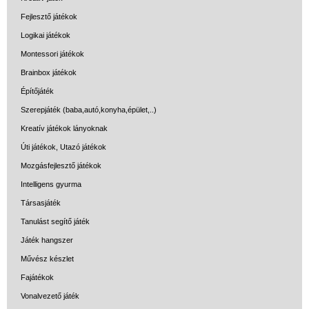
(baba,autó,konyha,épület,..)
Fejlesztő játékok
Logikai játékok
Tanulást segítő játék
Montessori játékok
Társasjáték
Brainbox játékok
Tudományos játék
Építőjáték
Szerepjáték (baba,autó,konyha,épület,..)
Úti játékok, Utazó játékok
Kreatív játékok lányoknak
Ügyességi játékok
Úti játékok, Utazó játékok
CSAK NÁLUNK - Egyedi
Mozgásfejlesztő játékok
játékok
Intelligens gyurma
Társasjáték
Tanulást segítő játék
Játék hangszer
Művész készlet
Fajátékok
Vonalvezető játék