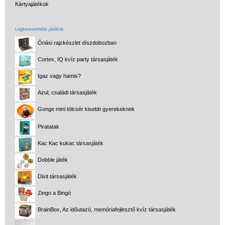
Kártyajátékok
Legkeresettebb játékok
Óriási rajzkészlet díszdobozban
Cortex, IQ kvíz party társasjáték
Igaz vagy hamis?
Azul, családi társasjáték
Vélemények
Gonge mini tölcsér kisebb gyerekeknek
Adatkezelés
Piratatak
ÁSZF
Kac Kac kukac társasjáték
Szállítási költség 1490 Ft-tól,
Dobble játék
de akár INGYEN!
Dixit társasjáték
1-3 munkanapos kiszállítás
Zingo a Bingó
5%-os törzsvásárlói
BrainBox, Az időutazó, memóriafejlesztő kvíz társasjáték
kedvezmény