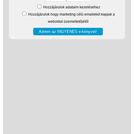
Játék hangszer
Hozzájárulok adataim kezeléséhez
Futóbiciklik, rollerek
Hozzájárulok hogy marketing célú emaileket kapjak a
weboldal üzemeltetőjétől
Gyerekszoba
Intelligens gyurma
Iskolaszerek
Kerti játékok
Kreatív játék
Könyv
Licenszes TOP
gyerekajándékok
Logikai játékok
LOGICO
LÜK