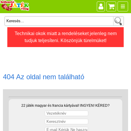
Összes játék
Technikai okok miatt a rendeléseket jelenleg nem
tudjuk teljesíteni. Köszönjük türelmüket!
Játékok életkor szerint
Legújabb Djeco játékok
AKTÍV szabadidő
Ajándéktárgyak
404 Az oldal nem található
Bébijátékok
Diafilm
Építőjáték
22 játék magyar és francia kártyával! INGYEN! KÉRED?
Foglalkoztató füzet
Fajátékok