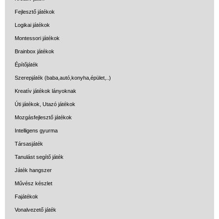
(baba,autó,konyha,épület,..)
Fejlesztő játékok
Logikai játékok
Tanulást segítő játék
Montessori játékok
Társasjáték
Brainbox játékok
Tudományos játék
Építőjáték
Szerepjáték (baba,autó,konyha,épület,..)
Úti játékok, Utazó játékok
Kreatív játékok lányoknak
Ügyességi játékok
Úti játékok, Utazó játékok
CSAK NÁLUNK - Egyedi
Mozgásfejlesztő játékok
játékok
Intelligens gyurma
Társasjáték
Tanulást segítő játék
Játék hangszer
Művész készlet
Fajátékok
Vonalvezető játék