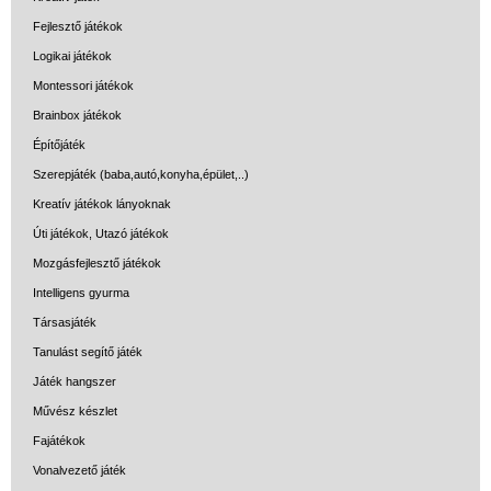
(baba,autó,konyha,épület,..)
Fejlesztő játékok
Logikai játékok
Tanulást segítő játék
Montessori játékok
Társasjáték
Brainbox játékok
Tudományos játék
Építőjáték
Szerepjáték (baba,autó,konyha,épület,..)
Úti játékok, Utazó játékok
Kreatív játékok lányoknak
Ügyességi játékok
Úti játékok, Utazó játékok
CSAK NÁLUNK - Egyedi
Mozgásfejlesztő játékok
játékok
Intelligens gyurma
Társasjáték
Tanulást segítő játék
Játék hangszer
Művész készlet
Fajátékok
Vonalvezető játék