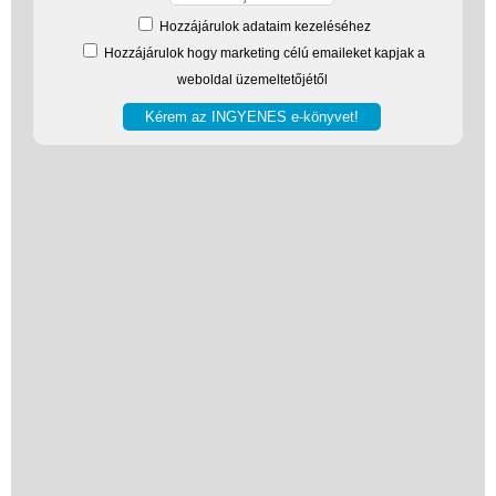
Játék hangszer
Hozzájárulok adataim kezeléséhez
Futóbiciklik, rollerek
Hozzájárulok hogy marketing célú emaileket kapjak a
weboldal üzemeltetőjétől
Gyerekszoba
Intelligens gyurma
Iskolaszerek
Kerti játékok
Kreatív játék
Könyv
Licenszes TOP
gyerekajándékok
Logikai játékok
LOGICO
LÜK