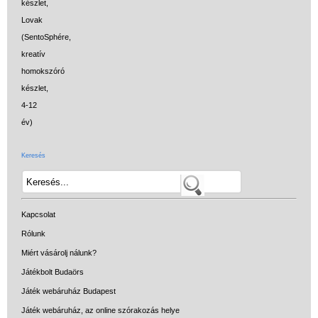
Keresés
Kapcsolat
Rólunk
Miért vásárolj nálunk?
Játékbolt Budaörs
Játék webáruház Budapest
Játék webáruház, az online szórakozás helye