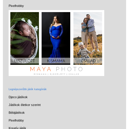
Magyar játékok
Pixelhobby
Montessori játékok
Mozgásfejlesztő játékok
Okos partijátékok
Oktató játékok kutyáknak
Pasztell játékok
Papírszínház
Pixelhobby
Puzzle
Legnépszerűbb játék kategóriák
Spiegelburg játékok
Djeco játékok
Strandjátékok
Játékok életkor szerint
Szerelés, barkácsolás, kerti
Bébijátékok
kalandozás
Pixelhobby
Szerepjáték
Kreatív játék