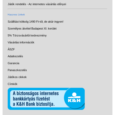
Játék rendelés - Az internetes vásárlás előnyei
Hasznos Linkek
Szállítási költség 1490 Ft-tól, de akár ingyen!
Személyes átvétel Budapest XI. kerület
5% Törzsvásárlói kedvezmény
Vásárlási információk
ÁSZF
Adatkezelés
Garancia
Panaszkezelés
Játékos cikkek
Címkék