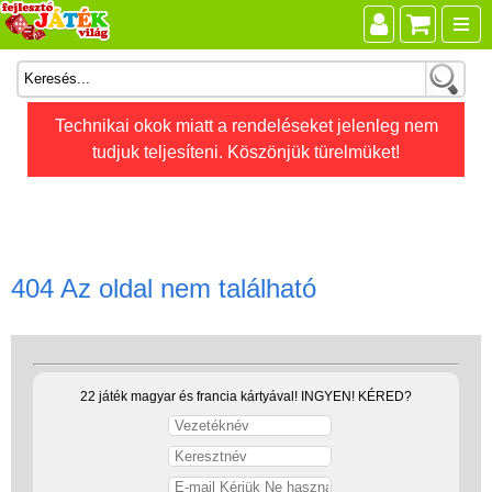
Összes játék
Technikai okok miatt a rendeléseket jelenleg nem
tudjuk teljesíteni. Köszönjük türelmüket!
Játékok életkor szerint
Legújabb Djeco játékok
AKTÍV szabadidő
Ajándéktárgyak
404 Az oldal nem található
Bébijátékok
Diafilm
Építőjáték
22 játék magyar és francia kártyával! INGYEN! KÉRED?
Foglalkoztató füzet
Fajátékok