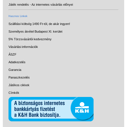
Játék rendelés - Az internetes vásárlás előnyei
Hasznos Linkek
Szállítási költség 1490 Ft-tól, de akár ingyen!
Személyes átvétel Budapest XI. kerület
5% Törzsvásárlói kedvezmény
Vásárlási információk
ÁSZF
Adatkezelés
Garancia
Panaszkezelés
Játékos cikkek
Címkék