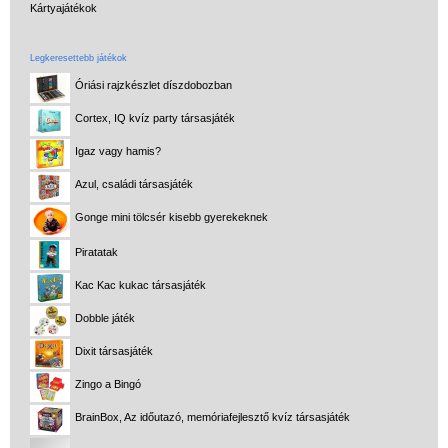
Kártyajátékok
Legkeresettebb játékok
Óriási rajzkészlet díszdobozban
Cortex, IQ kvíz party társasjáték
Igaz vagy hamis?
Azul, családi társasjáték
Vélemények
Gonge mini tölcsér kisebb gyerekeknek
Adatkezelés
Piratatak
ÁSZF
Kac Kac kukac társasjáték
Szállítási költség 1490 Ft-tól,
Dobble játék
de akár INGYEN!
Dixit társasjáték
1-3 munkanapos kiszállítás
Zingo a Bingó
5%-os törzsvásárlói
BrainBox, Az időutazó, memóriafejlesztő kvíz társasjáték
kedvezmény