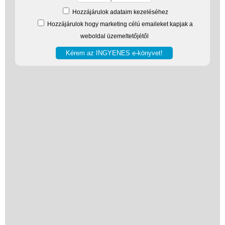
Játék hangszer
Hozzájárulok adataim kezeléséhez
Futóbiciklik, rollerek
Hozzájárulok hogy marketing célú emaileket kapjak a
weboldal üzemeltetőjétől
Gyerekszoba
Intelligens gyurma
Iskolaszerek
Kerti játékok
Kreatív játék
Könyv
Licenszes TOP
gyerekajándékok
Logikai játékok
LOGICO
LÜK