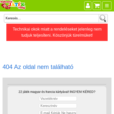
Összes játék
Technikai okok miatt a rendeléseket jelenleg nem
tudjuk teljesíteni. Köszönjük türelmüket!
Játékok életkor szerint
Legújabb Djeco játékok
AKTÍV szabadidő
Ajándéktárgyak
404 Az oldal nem található
Bébijátékok
Diafilm
Építőjáték
22 játék magyar és francia kártyával! INGYEN! KÉRED?
Foglalkoztató füzet
Fajátékok