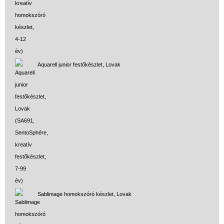
Aquarell junior festőkészlet, Lovak
Sablimage homokszóró készlet, Lovak