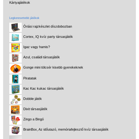
Kártyajátékok
Legkeresettebb játékok
Óriási rajzkészlet díszdobozban
Cortex, IQ kvíz party társasjáték
Igaz vagy hamis?
Azul, családi társasjáték
Vélemények
Gonge mini tölcsér kisebb gyerekeknek
Adatkezelés
Piratatak
ÁSZF
Kac Kac kukac társasjáték
Szállítási költség 1490 Ft-tól,
Dobble játék
de akár INGYEN!
Dixit társasjáték
1-3 munkanapos kiszállítás
Zingo a Bingó
5%-os törzsvásárlói
BrainBox, Az időutazó, memóriafejlesztő kvíz társasjáték
kedvezmény