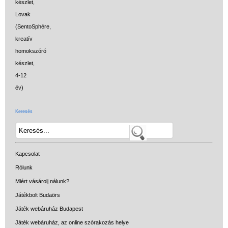
Keresés
Kapcsolat
Rólunk
Miért vásárolj nálunk?
Játékbolt Budaörs
Játék webáruház Budapest
Játék webáruház, az online szórakozás helye