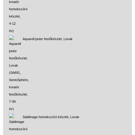
Aquarell junior festőkészlet, Lovak
Sablimage homokszóró készlet, Lovak