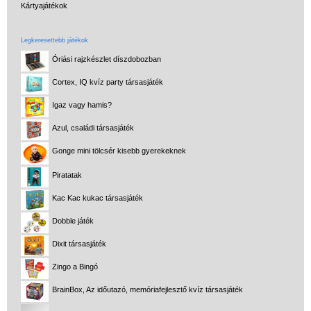
Kártyajátékok
Legkeresettebb játékok
Óriási rajzkészlet díszdobozban
Cortex, IQ kvíz party társasjáték
Igaz vagy hamis?
Azul, családi társasjáték
Vélemények
Gonge mini tölcsér kisebb gyerekeknek
Adatkezelés
Piratatak
ÁSZF
Kac Kac kukac társasjáték
Szállítási költség 1490 Ft-tól,
Dobble játék
de akár INGYEN!
Dixit társasjáték
1-3 munkanapos kiszállítás
Zingo a Bingó
5%-os törzsvásárlói
BrainBox, Az időutazó, memóriafejlesztő kvíz társasjáték
kedvezmény