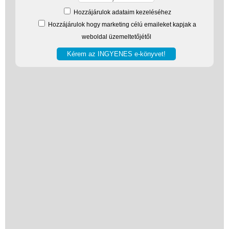
Játék hangszer
Hozzájárulok adataim kezeléséhez
Futóbiciklik, rollerek
Hozzájárulok hogy marketing célú emaileket kapjak a
weboldal üzemeltetőjétől
Gyerekszoba
Intelligens gyurma
Iskolaszerek
Kerti játékok
Kreatív játék
Könyv
Licenszes TOP
gyerekajándékok
Logikai játékok
LOGICO
LÜK