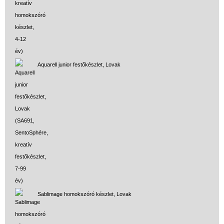
Aquarell junior festőkészlet, Lovak
Sablimage homokszóró készlet, Lovak