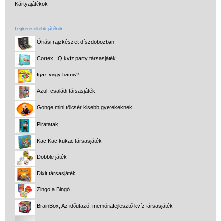
Kártyajátékok
Legkeresettebb játékok
Óriási rajzkészlet díszdobozban
Cortex, IQ kvíz party társasjáték
Igaz vagy hamis?
Azul, családi társasjáték
Vélemények
Gonge mini tölcsér kisebb gyerekeknek
Adatkezelés
Piratatak
ÁSZF
Kac Kac kukac társasjáték
Szállítási költség 1490 Ft-tól,
Dobble játék
de akár INGYEN!
Dixit társasjáték
1-3 munkanapos kiszállítás
Zingo a Bingó
5%-os törzsvásárlói
BrainBox, Az időutazó, memóriafejlesztő kvíz társasjáték
kedvezmény