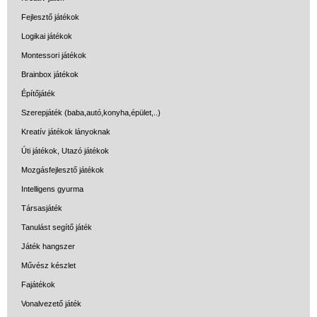
(baba,autó,konyha,épület,..)
Fejlesztő játékok
Logikai játékok
Tanulást segítő játék
Montessori játékok
Társasjáték
Brainbox játékok
Tudományos játék
Építőjáték
Szerepjáték (baba,autó,konyha,épület,..)
Úti játékok, Utazó játékok
Kreatív játékok lányoknak
Ügyességi játékok
Úti játékok, Utazó játékok
CSAK NÁLUNK - Egyedi
Mozgásfejlesztő játékok
játékok
Intelligens gyurma
Társasjáték
Tanulást segítő játék
Játék hangszer
Művész készlet
Fajátékok
Vonalvezető játék