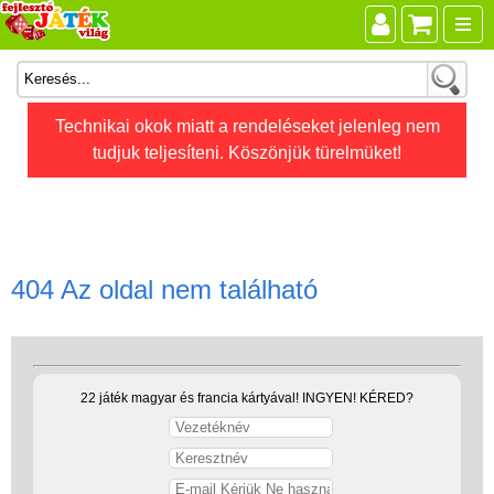
Összes játék
Technikai okok miatt a rendeléseket jelenleg nem
tudjuk teljesíteni. Köszönjük türelmüket!
Játékok életkor szerint
Legújabb Djeco játékok
AKTÍV szabadidő
Ajándéktárgyak
404 Az oldal nem található
Bébijátékok
Diafilm
Építőjáték
22 játék magyar és francia kártyával! INGYEN! KÉRED?
Foglalkoztató füzet
Fajátékok