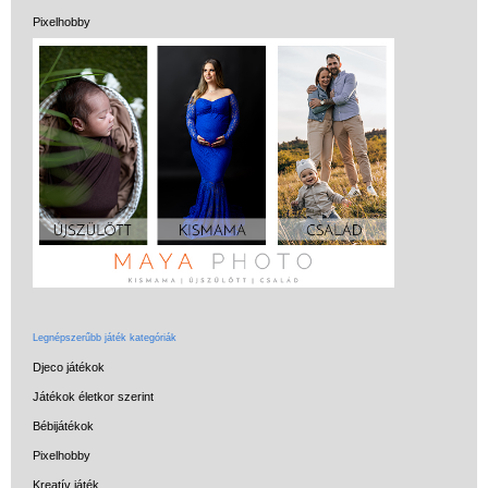
Magyar játékok
Pixelhobby
Montessori játékok
Mozgásfejlesztő játékok
Okos partijátékok
Oktató játékok kutyáknak
Pasztell játékok
Papírszínház
Pixelhobby
Puzzle
Legnépszerűbb játék kategóriák
Spiegelburg játékok
Djeco játékok
Strandjátékok
Játékok életkor szerint
Szerelés, barkácsolás, kerti
Bébijátékok
kalandozás
Pixelhobby
Szerepjáték
Kreatív játék