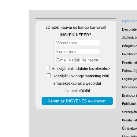
Legnépszerű
22 játék magyar és francia kártyával!
Djeco ját
INGYEN! KÉRED?
Játékok él
Bébijáték
Pixelhobb
Kreatív já
Hozzájárulok adataim kezeléséhez
Fejlesztő 
Hozzájárulok hogy marketing célú
Logikai já
emaileket kapjak a weboldal
Montessor
üzemeltetőjétől
Brainbox 
Építőjáték
Szerepját
Kreatív j
Úti játéko
Mozgásfej