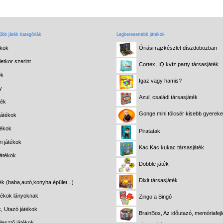
bb játék kategóriák
Legkeresettebb játékok
ékok
Óriási rajzkészlet díszdobozban
etkor szerint
Cortex, IQ kvíz party társasjáték
ok
Igaz vagy hamis?
y
Azul, családi társasjáték
ték
Gonge mini tölcsér kisebb gyerek
játékok
tékok
Piratatak
i játékok
Kac Kac kukac társasjáték
játékok
Dobble játék
Dixit társasjáték
ék (baba,autó,konyha,épület,..)
átékok lányoknak
Zingo a Bingó
k, Utazó játékok
BrainBox, Az időutazó, memóriafejl
lesztő játékok