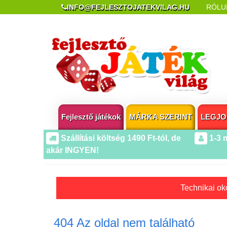
INFO@FEJLESZTOJATEKVILAG.HU
RÓLU
REKLAMÁCIÓ ÉS ELÁLLÁS
POPUP AZ OLDA
Fejlesztő játékok
MÁRKA SZERINT
LEGJO
Szállítási költség 1490 Ft-tól, de
1-3 
akár INGYEN!
Technikai oko
404 Az oldal nem található