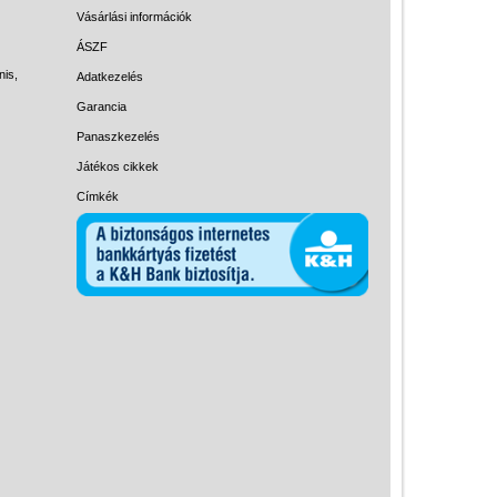
Magyar játékok
Vásárlási információk
Montessori játékok
ÁSZF
nis,
Adatkezelés
Mozgásfejlesztő játékok
Garancia
Okos partijátékok
Panaszkezelés
Oktató játékok kutyáknak
Játékos cikkek
Pasztell játékok
Címkék
Papírszínház
Pixelhobby
Puzzle
Spiegelburg játékok
Strandjátékok
Szerelés, barkácsolás, kerti
kalandozás
Szerepjáték