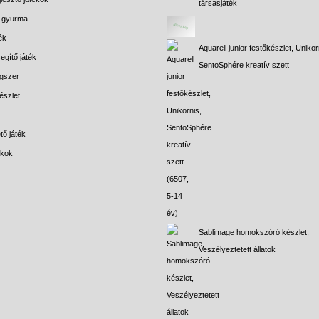
társasjáték
s gyurma
ék
Aquarell junior festőkészlet, Unikor
egítő játék
SentoSphére kreatív szett
gszer
észlet
tő játék
ékok
Sablimage homokszóró készlet,
Veszélyeztetett állatok