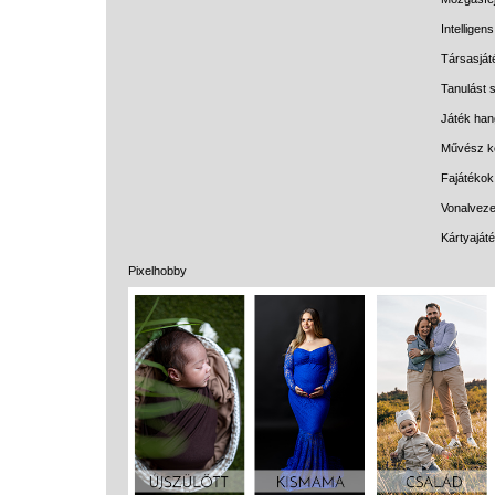
Intelligen
Társasját
Tanulást s
Játék han
Művész k
Fajátékok
Vonalveze
Kártyaját
Pixelhobby