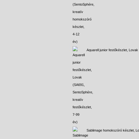
Aquarell junior festőkészlet, Lovak
Sablimage homokszóró készlet, L