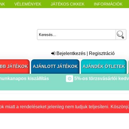
NK
VÉLEMÉNYEK
JÁTÉKOS CIKKEK
INFORMÁCIÓK
L NYITÁSAKOR
CÍMKÉK
Bejelentkezés
|
Regisztráció
BB JÁTÉKOK
AJÁNLOTT JÁTÉKOK
AJÁNDÉK ÖTLETEK
munkanapos kiszállítás
5%-os törzsvásárlói ked
k miatt a rendeléseket jelenleg nem tudjuk teljesíteni. Köszönj