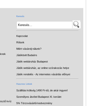
Játék hangszer
Futóbiciklik, rollerek
Keresés
Gyerekszoba
Intelligens gyurma
Iskolaszerek
Kapcsolat
Kerti játékok
Rólunk
Miért vásárolj nálunk?
Kreatív játék
eknek
Játékbolt Budaörs
Könyv
Játék webáruház Budapest
Licenszes TOP
Játék webáruház, az online szórakozás helye
gyerekajándékok
Játék rendelés - Az internetes vásárlás előnyei
Logikai játékok
Hasznos Linkek
LOGICO
Szállítási költség 1490 Ft-tól, de akár ingyen!
Személyes átvétel Budapest XI. kerület
LÜK
esztő kvíz
5% Törzsvásárlói kedvezmény