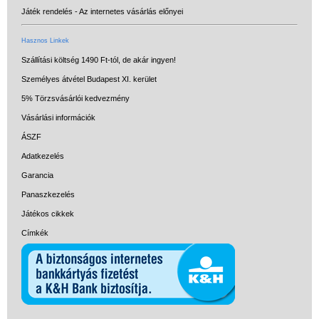
Játék rendelés - Az internetes vásárlás előnyei
Hasznos Linkek
Szállítási költség 1490 Ft-tól, de akár ingyen!
Személyes átvétel Budapest XI. kerület
5% Törzsvásárlói kedvezmény
Vásárlási információk
ÁSZF
Adatkezelés
Garancia
Panaszkezelés
Játékos cikkek
Címkék