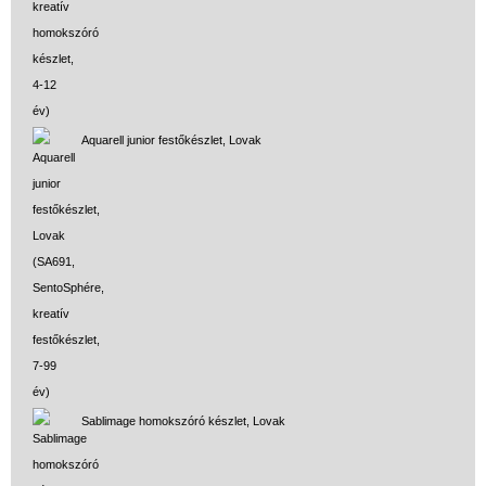
Aquarell junior festőkészlet, Lovak
Sablimage homokszóró készlet, Lovak