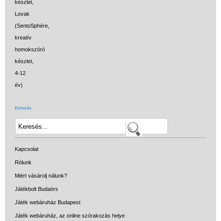
Keresés
Kapcsolat
Rólunk
Miért vásárolj nálunk?
Játékbolt Budaörs
Játék webáruház Budapest
Játék webáruház, az online szórakozás helye