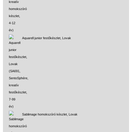
Aquarell junior festőkészlet, Lovak
Sablimage homokszóró készlet, Lovak