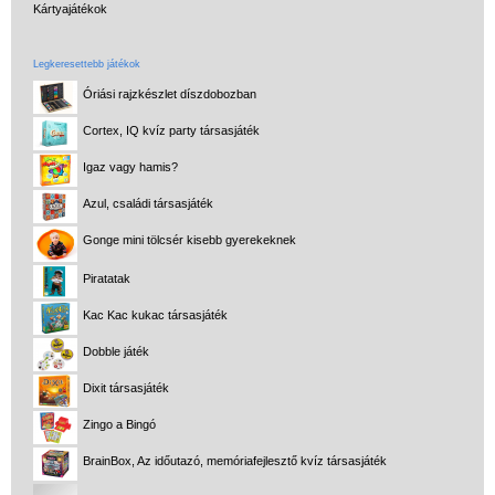
Kártyajátékok
Legkeresettebb játékok
Óriási rajzkészlet díszdobozban
Cortex, IQ kvíz party társasjáték
Igaz vagy hamis?
Azul, családi társasjáték
Vélemények
Gonge mini tölcsér kisebb gyerekeknek
Adatkezelés
Piratatak
ÁSZF
Kac Kac kukac társasjáték
Szállítási költség 1490 Ft-tól,
Dobble játék
de akár INGYEN!
Dixit társasjáték
1-3 munkanapos kiszállítás
Zingo a Bingó
5%-os törzsvásárlói
BrainBox, Az időutazó, memóriafejlesztő kvíz társasjáték
kedvezmény