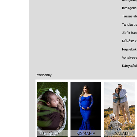
Intelligen
Társasját
Tanulást s
Játék han
Művész k
Fajátékok
Vonalveze
Kártyaját
Pixelhobby