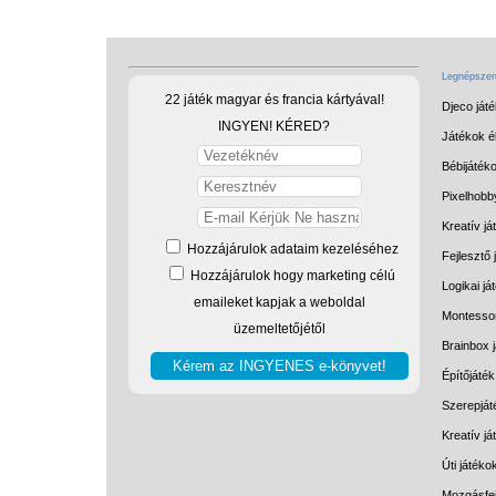
Legnépszerű
22 játék magyar és francia kártyával!
Djeco ját
INGYEN! KÉRED?
Játékok él
Bébijáték
Pixelhobb
Kreatív já
Hozzájárulok adataim kezeléséhez
Fejlesztő 
Hozzájárulok hogy marketing célú
Logikai já
emaileket kapjak a weboldal
Montessor
üzemeltetőjétől
Brainbox 
Építőjáték
Szerepját
Kreatív j
Úti játéko
Mozgásfej