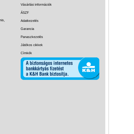
Magyar játékok
Vásárlási információk
Montessori játékok
ÁSZF
nis,
Adatkezelés
Mozgásfejlesztő játékok
Garancia
Okos partijátékok
Panaszkezelés
Oktató játékok kutyáknak
Játékos cikkek
Pasztell játékok
Címkék
Papírszínház
Pixelhobby
Puzzle
Spiegelburg játékok
Strandjátékok
Szerelés, barkácsolás, kerti
kalandozás
Szerepjáték