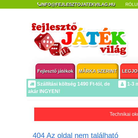
INFO@FEJLESZTOJATEKVILAG.HU
RÓLU
REKLAMÁCIÓ ÉS ELÁLLÁS
POPUP AZ OLDA
Fejlesztő játékok
MÁRKA SZERINT
LEGJO
Szállítási költség 1490 Ft-tól, de
1-3 
akár INGYEN!
Technikai oko
404 Az oldal nem található