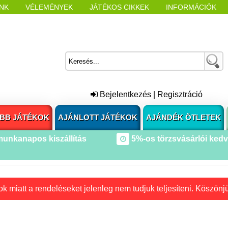
NK
VÉLEMÉNYEK
JÁTÉKOS CIKKEK
INFORMÁCIÓK
L NYITÁSAKOR
CÍMKÉK
Bejelentkezés
|
Regisztráció
BB JÁTÉKOK
AJÁNLOTT JÁTÉKOK
AJÁNDÉK ÖTLETEK
munkanapos kiszállítás
5%-os törzsvásárlói ked
k miatt a rendeléseket jelenleg nem tudjuk teljesíteni. Köszönj