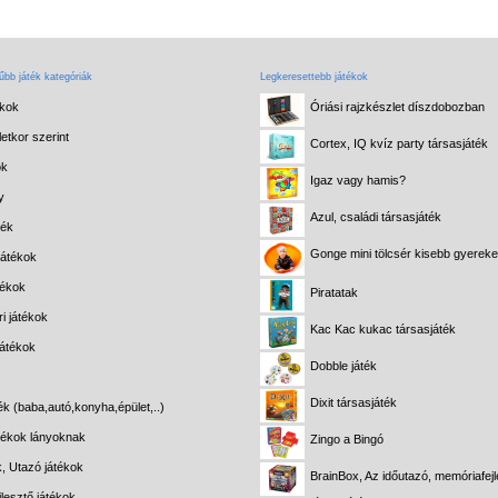
bb játék kategóriák
Legkeresettebb játékok
ékok
Óriási rajzkészlet díszdobozban
etkor szerint
Cortex, IQ kvíz party társasjáték
ok
Igaz vagy hamis?
y
Azul, családi társasjáték
ték
Gonge mini tölcsér kisebb gyerek
játékok
tékok
Piratatak
i játékok
Kac Kac kukac társasjáték
játékok
Dobble játék
Dixit társasjáték
ék (baba,autó,konyha,épület,..)
átékok lányoknak
Zingo a Bingó
k, Utazó játékok
BrainBox, Az időutazó, memóriafejl
lesztő játékok