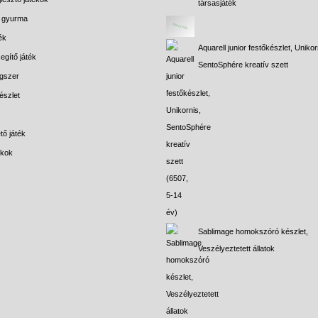
társasjáték
s gyurma
ék
Aquarell junior festőkészlet, Unikor
egítő játék
SentoSphére kreatív szett
gszer
észlet
tő játék
ékok
Sablimage homokszóró készlet,
Veszélyeztetett állatok