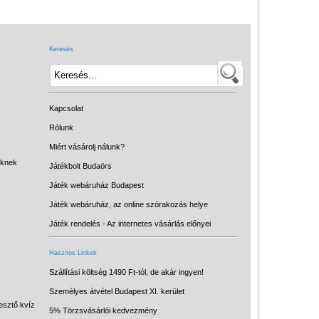
Játék hangszer
Futóbiciklik, rollerek
Keresés
Gyerekszoba
Intelligens gyurma
Iskolaszerek
Kapcsolat
Kerti játékok
Rólunk
Miért vásárolj nálunk?
Kreatív játék
eknek
Játékbolt Budaörs
Könyv
Játék webáruház Budapest
Licenszes TOP
Játék webáruház, az online szórakozás helye
gyerekajándékok
Játék rendelés - Az internetes vásárlás előnyei
Logikai játékok
Hasznos Linkek
LOGICO
Szállítási költség 1490 Ft-tól, de akár ingyen!
Személyes átvétel Budapest XI. kerület
LÜK
esztő kvíz
5% Törzsvásárlói kedvezmény