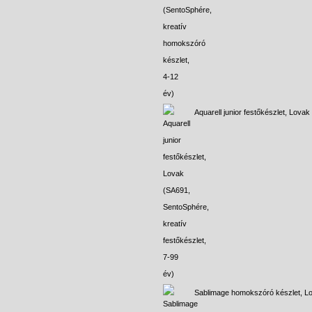
Aquarell junior festőkészlet, Lovak
Sablimage homokszóró készlet, L