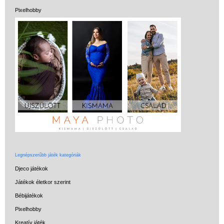
Magyar játékok
Pixelhobby
Montessori játékok
Mozgásfejlesztő játékok
Okos partijátékok
Oktató játékok kutyáknak
Pasztell játékok
Papírszínház
Pixelhobby
Puzzle
Legnépszerűbb játék kategóriák
Spiegelburg játékok
Djeco játékok
Strandjátékok
Játékok életkor szerint
Szerelés, barkácsolás, kerti
Bébijátékok
kalandozás
Pixelhobby
Szerepjáték
Kreatív játék