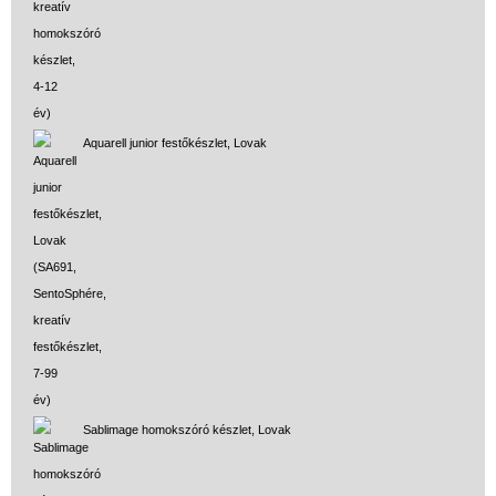
Aquarell junior festőkészlet, Lovak
Sablimage homokszóró készlet, Lovak