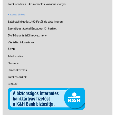
Játék rendelés - Az internetes vásárlás előnyei
Hasznos Linkek
Szállítási költség 1490 Ft-tól, de akár ingyen!
Személyes átvétel Budapest XI. kerület
5% Törzsvásárlói kedvezmény
Vásárlási információk
ÁSZF
Adatkezelés
Garancia
Panaszkezelés
Játékos cikkek
Címkék