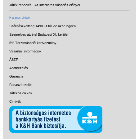
Játék rendelés - Az internetes vásárlás előnyei
Hasznos Linkek
Szállítási költség 1490 Ft-tól, de akár ingyen!
Személyes átvétel Budapest XI. kerület
5% Törzsvásárlói kedvezmény
Vásárlási információk
ÁSZF
Adatkezelés
Garancia
Panaszkezelés
Játékos cikkek
Címkék