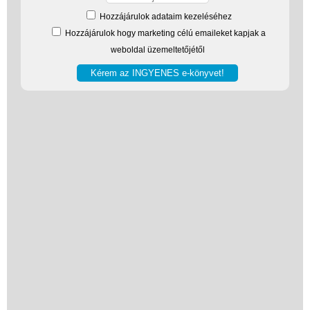
Játék hangszer
Hozzájárulok adataim kezeléséhez
Futóbiciklik, rollerek
Hozzájárulok hogy marketing célú emaileket kapjak a
weboldal üzemeltetőjétől
Gyerekszoba
Intelligens gyurma
Iskolaszerek
Kerti játékok
Kreatív játék
Könyv
Licenszes TOP
gyerekajándékok
Logikai játékok
LOGICO
LÜK