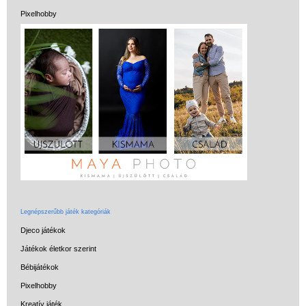
Magyar játékok
Pixelhobby
Montessori játékok
Mozgásfejlesztő játékok
Okos partijátékok
Oktató játékok kutyáknak
Pasztell játékok
Papírszínház
Pixelhobby
Puzzle
Legnépszerűbb játék kategóriák
Spiegelburg játékok
Djeco játékok
Strandjátékok
Játékok életkor szerint
Szerelés, barkácsolás, kerti
Bébijátékok
kalandozás
Pixelhobby
Szerepjáték
Kreatív játék