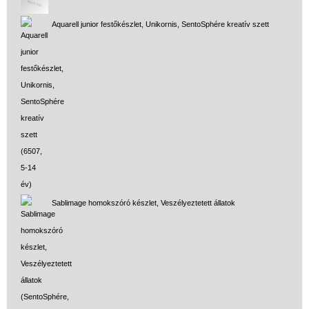
Miért vásárolj nálunk?
Aquarell junior festőkészlet, Unikornis, SentoSphére kreatív szett
Akiket támogatunk
Garancia
Játék rendelés - Az internetes
vásárlás előnyei
Reklamáció és Elállás
Sablimage homokszóró készlet, Veszélyeztetett állatok