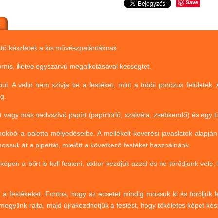
Save
K
estő készletek a kis művészpalántáknak.
ornis, illetve egyszarvú megalkotásával kecsegtet.
apul. A velin nem szívja be a festéket, mint a többi porózus felülete
ig.
t vagy más nedvszívó papírt (papírtörlő, szalvéta, zsebkendő) és egy ti
nokból a paletta mélyedéseibe. A mellékelt keverési javaslatok alapjá
mossuk át a pipettát, mielőtt a következő festéket használnánk.
 képen a bőrt is kell festeni, akkor kezdjük azzal és ne törődjünk vel
 a festékeket. Fontos, hogy az ecsetet mindig mossuk ki és töröljük 
tmegyünk rajta, majd újrakezdhetjük a festést, hogy tökéletes képet kés