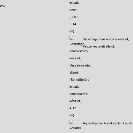
ékok
Sablimage homokszóró készlet,
Veszélyeztetett állatok
Aquarell junior festőkészlet, Lovak