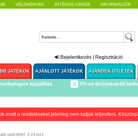
NK
VÉLEMÉNYEK
JÁTÉKOS CIKKEK
INFORMÁCIÓK
L NYITÁSAKOR
CÍMKÉK
Bejelentkezés
|
Regisztráció
BB JÁTÉKOK
AJÁNLOTT JÁTÉKOK
AJÁNDÉK ÖTLETEK
munkanapos kiszállítás
5%-os törzsvásárlói ked
k miatt a rendeléseket jelenleg nem tudjuk teljesíteni. Köszönj
atív szett (6507, 5-14 év)
/