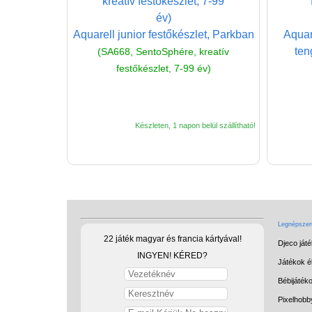
Aquarell junior festőkészlet, Parkban
Aquar
ten
(SA668, SentoSphére, kreatív
festőkészlet, 7-99 év)
Készleten, 1 napon belül szállítható!
Legnépszerű
22 játék magyar és francia kártyával!
Djeco ját
INGYEN! KÉRED?
Játékok él
Bébijáték
Pixelhobb