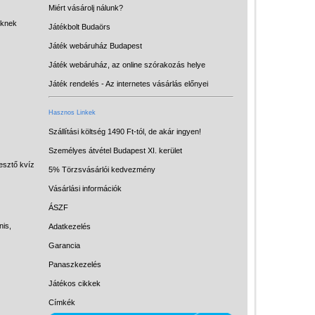
Miért vásárolj nálunk?
Miért vásárolj nálunk?
eknek
Játékbolt Budaörs
Akiket támogatunk
Játék webáruház Budapest
Garancia
Játék webáruház, az online szórakozás helye
Játék rendelés - Az internetes
Játék rendelés - Az internetes vásárlás előnyei
vásárlás előnyei
Hasznos Linkek
Reklamáció és Elállás
Szállítási költség 1490 Ft-tól, de akár ingyen!
Személyes átvétel Budapest XI. kerület
esztő kvíz
5% Törzsvásárlói kedvezmény
Vásárlási információk
ÁSZF
nis,
Adatkezelés
Garancia
Panaszkezelés
Játékos cikkek
Címkék