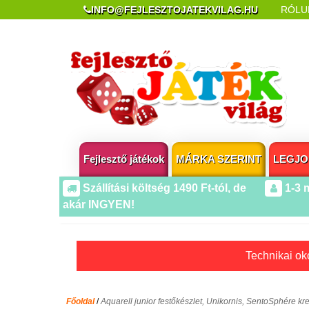
INFO@FEJLESZTOJATEKVILAG.HU
RÓLU
REKLAMÁCIÓ ÉS ELÁLLÁS
POPUP AZ OLDA
Fejlesztő játékok
MÁRKA SZERINT
LEGJO
Szállítási költség 1490 Ft-tól, de
1-3 
akár INGYEN!
Technikai oko
Főoldal
/
Aquarell junior festőkészlet, Unikornis, SentoSphére kre