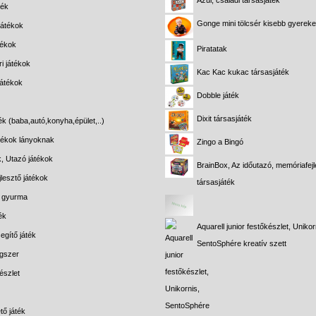
Azul, családi társasjáték
ték
Gonge mini tölcsér kisebb gyerek
játékok
tékok
Piratatak
i játékok
Kac Kac kukac társasjáték
játékok
Dobble játék
Dixit társasjáték
ék (baba,autó,konyha,épület,..)
átékok lányoknak
Zingo a Bingó
k, Utazó játékok
BrainBox, Az időutazó, memóriafejl
lesztő játékok
társasjáték
s gyurma
ék
Aquarell junior festőkészlet, Unikor
egítő játék
SentoSphére kreatív szett
gszer
észlet
tő játék