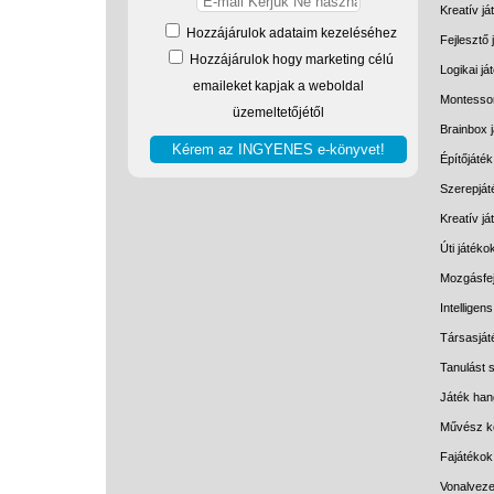
Kreatív já
Hozzájárulok adataim kezeléséhez
Fejlesztő 
Hozzájárulok hogy marketing célú
Logikai já
emaileket kapjak a weboldal
Montessor
üzemeltetőjétől
Brainbox 
Építőjáték
Szerepját
Kreatív j
Úti játéko
Mozgásfej
Intelligen
Társasját
Tanulást s
Játék han
Művész k
Fajátékok
Vonalveze