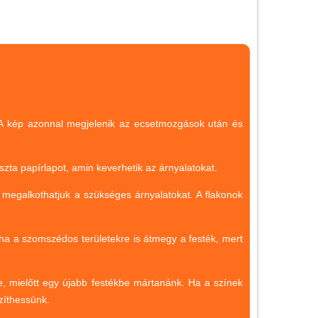
Magyar játékok
Montessori játékok
Mozgásfejlesztő játékok
Okos partijátékok
Oktató játékok kutyáknak
k. A kép azonnal megjelenik az ecsetmozgások után és
Pasztell játékok
Papírszínház
szta papírlapot, amin keverhetik az árnyalatokat.
Pixelhobby
n megalkothatjuk a szükséges árnyalatokat. A flakonok
Puzzle
Spiegelburg játékok
e, ha a szomszédos területekre is átmegy a festék, mert
Strandjátékok
Szerelés, barkácsolás, kerti
le, mielőtt egy újabb festékbe mártanánk. Ha a színek
kalandozás
zíthessünk.
Szerepjáték