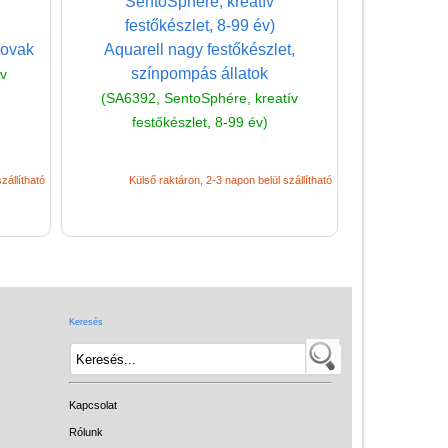
Lovak
Aquarell nagy festőkészlet,
színpompás állatok
ív
(SA6392, SentoSphére, kreatív
festőkészlet, 8-99 év)
zállítható
Külső raktáron, 2-3 napon belül szállítható
Vélemények
Adatkezelés
ÁSZF
Szállítási költség 1490 Ft-tól,
Keresés
de akár INGYEN!
1-3 munkanapos kiszállítás
5%-os törzsvásárlói
Kapcsolat
kedvezmény
Rólunk