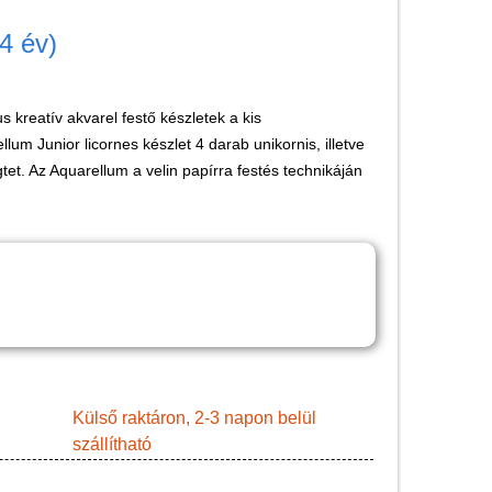
Játék hangszer
14 év)
Futóbiciklik, rollerek
Gyerekszoba
s kreatív akvarel festő készletek a kis
Intelligens gyurma
um Junior licornes készlet 4 darab unikornis, illetve
Iskolaszerek
t. Az Aquarellum a velin papírra festés technikáján
Kerti játékok
Kreatív játék
Könyv
Licenszes TOP
gyerekajándékok
Logikai játékok
LOGICO
Külső raktáron, 2-3 napon belül
szállítható
LÜK