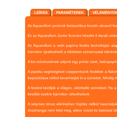
LEÍRÁS
PARAMÉTEREK
VÉLEMÉNYE
Az Aquarellum juniorok fantasztikus kreatív akvarel f
Ez az Aquarellum Junior licornes készlet 4 darab unik
Az Aquarellum a velin papírra festés technikáján al
bármikor újrafesthető a tökéletes színárnyalat elérésé
A kis művészeknek adjunk egy pohár vizet, itatóspapír
A pipetta segítségével cseppentsünk festéket a flako
bepiszkítása nélkül keverhetjük ki a színeket. Mindig 
A festést kezdjük a világos, oldottabb színekkel. Ha a
később ezekre bármikor ráfesthetünk.
A selymes tónus eléréséhez hígítás nélkül használjuk
összhangja nem felel meg, akkor vízzel és itatóssal á