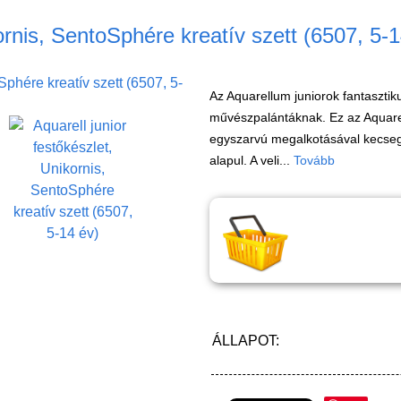
kornis, SentoSphére kreatív szett (6507, 5-
Az Aquarellum juniorok fantasztiku
művészpalántáknak. Ez az Aquarell
egyszarvú megalkotásával kecsegte
alapul. A veli...
Tovább
ÁLLAPOT: