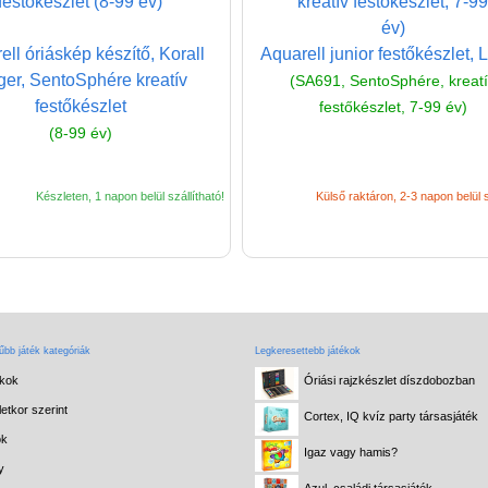
ell óriáskép készítő, Korall
Aquarell junior festőkészlet, 
ger, SentoSphére kreatív
(SA691, SentoSphére, kreat
festőkészlet
festőkészlet, 7-99 év)
(8-99 év)
Készleten, 1 napon belül szállítható!
Külső raktáron, 2-3 napon belül s
bb játék kategóriák
Legkeresettebb játékok
ékok
Óriási rajzkészlet díszdobozban
etkor szerint
Cortex, IQ kvíz party társasjáték
ok
Igaz vagy hamis?
y