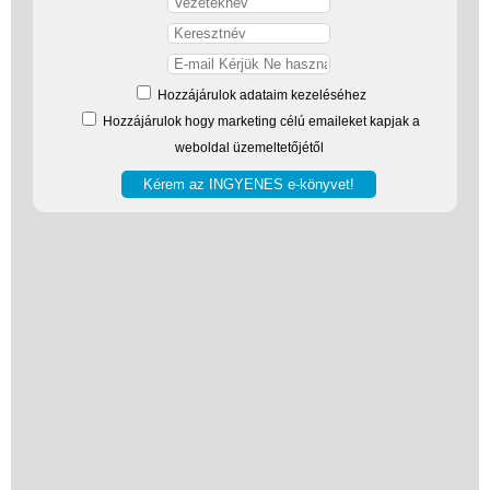
Miért vásárolj nálunk?
Akiket támogatunk
Garancia
Hozzájárulok adataim kezeléséhez
Hozzájárulok hogy marketing célú emaileket kapjak a
Játék rendelés - Az internetes
weboldal üzemeltetőjétől
vásárlás előnyei
Reklamáció és Elállás