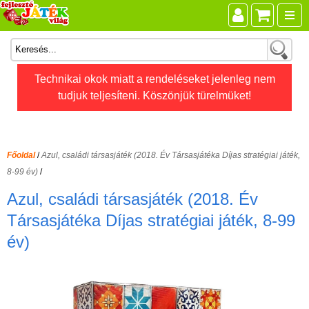
Összes játék
Technikai okok miatt a rendeléseket jelenleg nem
tudjuk teljesíteni. Köszönjük türelmüket!
Játékok életkor szerint
Legújabb Djeco játékok
AKTÍV szabadidő
Főoldal
/
Azul, családi társasjáték (2018. Év Társasjátéka Díjas stratégiai játék,
Ajándéktárgyak
8-99 év)
/
Bébijátékok
Azul, családi társasjáték (2018. Év
Diafilm
Társasjátéka Díjas stratégiai játék, 8-99
év)
Építőjáték
Foglalkoztató füzet
Fajátékok