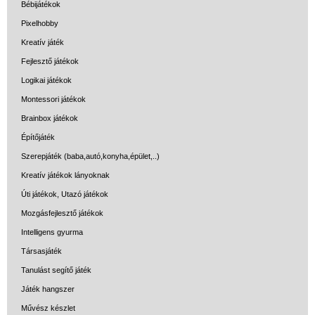
Bébijátékok
Pixelhobby
Kreatív játék
Fejlesztő játékok
Logikai játékok
Montessori játékok
Brainbox játékok
Építőjáték
Szerepjáték (baba,autó,konyha,épület,..)
Kreatív játékok lányoknak
Úti játékok, Utazó játékok
Mozgásfejlesztő játékok
Intelligens gyurma
Társasjáték
Tanulást segítő játék
Játék hangszer
Művész készlet