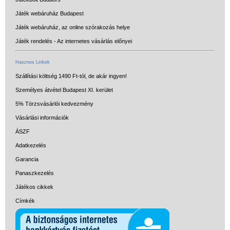
Játék webáruház Budapest
Játék webáruház, az online szórakozás helye
Játék rendelés - Az internetes vásárlás előnyei
Hasznos Linkek
Szállítási költség 1490 Ft-tól, de akár ingyen!
Személyes átvétel Budapest XI. kerület
5% Törzsvásárlói kedvezmény
Vásárlási információk
ÁSZF
Adatkezelés
Garancia
Panaszkezelés
Játékos cikkek
Címkék