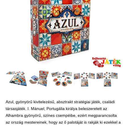
Játék hangszer
Futóbiciklik, rollerek
Gyerekszoba
Intelligens gyurma
Iskolaszerek
Kerti játékok
Kreatív játék
Könyv
Licenszes TOP
gyerekajándékok
Logikai játékok
Azul, gyönyörű kivitelezésű, absztrakt stratégiai játék, családi
LOGICO
társasjáték. I. Mánuel, Portugália királya beleszeretett az
Alhambra gyönyörű, színes csempéibe, ezért megparancsolta
LÜK
az ország mestereinek, hogy az ő palotáját is rakják ki ezekkel a