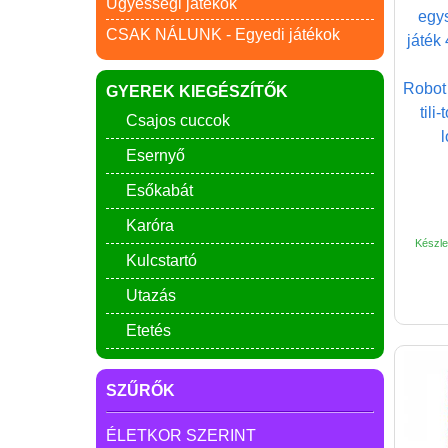
Ügyességi játékok
CSAK NÁLUNK - Egyedi játékok
Robot
GYEREK KIEGÉSZÍTŐK
tili
Csajos cuccok
l
Esernyő
Esőkabát
Karóra
Készlet
Kulcstartó
Utazás
Etetés
SZŰRŐK
ÉLETKOR SZERINT