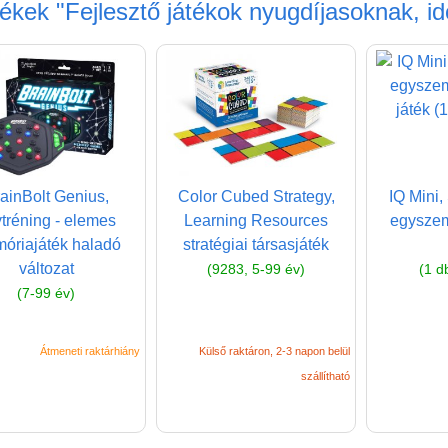
mékek
"Fejlesztő játékok nyugdíjasoknak, i
ainBolt Genius,
Color Cubed Strategy,
IQ Mini
tréning - elemes
Learning Resources
egyszem
óriajáték haladó
stratégiai társasjáték
változat
(9283, 5-99 év)
(1 d
(7-99 év)
Átmeneti raktárhiány
Külső raktáron, 2-3 napon belül
szállítható