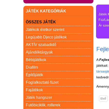
JÁTÉK KATEGÓRIÁK
Játék 
Fiú/Lá
ÖSSZES JÁTÉK
Ár szer
Játékok életkor szerint
Legújabb Djeco játékok
AKTÍV szabadidő
Fejl
Ajándéktárgyak
Bébijátékok
A
Fejle
játékait
Diafilm
társasjá
Építőjáték
kedvedr
Foglalkoztató füzet
Amennyib
Fajátékok
Játék hangszer
Első
Futóbiciklik, rollerek