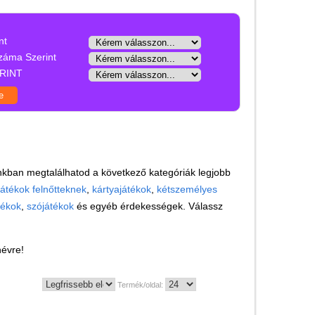
Játék hangszer
Futóbiciklik, rollerek
nt
Gyerekszoba
záma Szerint
RINT
Intelligens gyurma
Iskolaszerek
Kerti játékok
Kreatív játék
nkban megtalálhatod a következő kategóriák legjobb
Könyv
játékok felnőtteknek
,
kártyajátékok
,
kétszemélyes
Licenszes TOP
tékok
,
szójátékok
és egyéb érdekességek. Válassz
gyerekajándékok
Logikai játékok
névre!
LOGICO
Termék/oldal:
LÜK