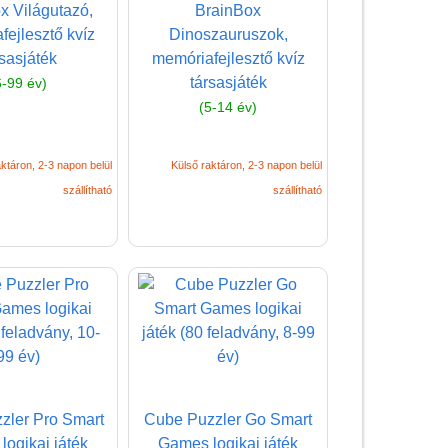
x Világutazó,
BrainBox
ejlesztő kvíz
Dinoszauruszok,
rsasjáték
memóriafejlesztő kvíz
társasjáték
6-99 év)
(5-14 év)
ktáron, 2-3 napon belül
Külső raktáron, 2-3 napon belül
szállítható
szállítható
zler Pro Smart
Cube Puzzler Go Smart
ogikai játék
Games logikai játék