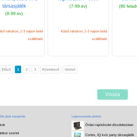
társasjáték
(7-99 év)
(80 felad
(8-99 év)
lső raktáron, 2-3 napon belül
Külső raktáron, 2-3 napon belül
szállítható
szállítható
Előző
1
2
3
Következő
Utolsó
Vissza
bb játék kategóriák
Legkeresettebb játékok
ékok
Óriási rajzkészlet díszdobozban
etkor szerint
Cortex, IQ kvíz party társasjáték