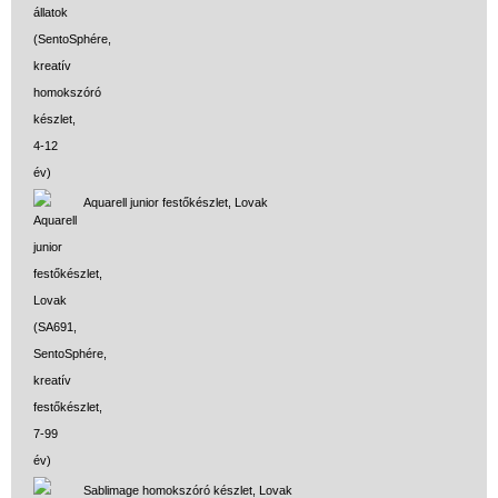
Aquarell junior festőkészlet, Lovak
Sablimage homokszóró készlet, Lovak