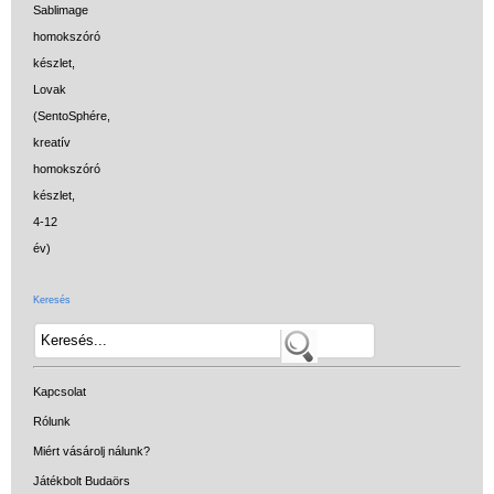
Keresés
Kapcsolat
Rólunk
Miért vásárolj nálunk?
Játékbolt Budaörs