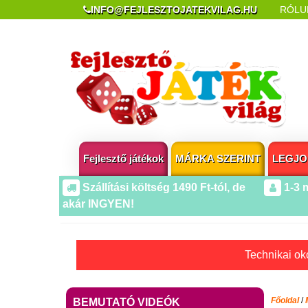
INFO@FEJLESZTOJATEKVILAG.HU
RÓLU
REKLAMÁCIÓ ÉS ELÁLLÁS
POPUP AZ OLDA
Fejlesztő játékok
MÁRKA SZERINT
LEGJO
Szállítási költség 1490 Ft-tól, de
1-3 
akár INGYEN!
Technikai oko
Főoldal
/
BEMUTATÓ VIDEÓK