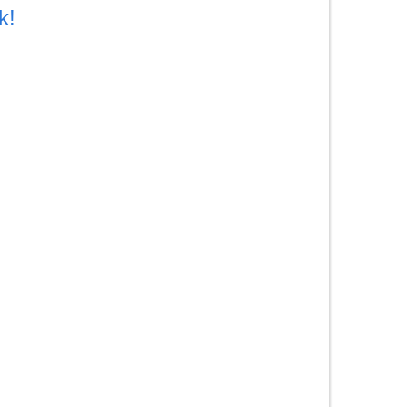
Játék hangszer
k!
Futóbiciklik, rollerek
Gyerekszoba
Intelligens gyurma
Iskolaszerek
Kerti játékok
Kreatív játék
Könyv
Licenszes TOP
gyerekajándékok
Logikai játékok
LOGICO
LÜK