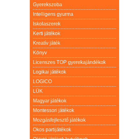
Gyerekszoba
Intelligens gyurma
Iskolaszerek
Kerti játékok
Kreatív játék
Könyv
Licenszes TOP gyerekajándékok
Logikai játékok
LOGICO
LÜK
Magyar játékok
Montessori játékok
Mozgásfejlesztő játékok
Okos partijátékok