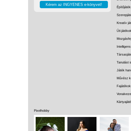
Építőjáték
Szerepját
Kreatív j
Úti játéko
Mozgásfej
Intelligen
Társasját
Tanulást s
Játék han
Művész k
Fajátékok
Vonalveze
Kártyaját
Pixelhobby