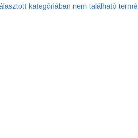
álasztott kategóriában nem található termé