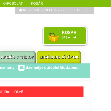
KAPCSOLAT
KOSÁR
INGYEN KISZÁLLÍTÁS 30.000 FT FELETT
Összes játék
KOSÁR
Játékok életkor szerint
[
0
] termék
Legújabb Djeco játékok
AKTÍV szabadidő
AKCIÓS JÁTÉKOK
LEGÚJABB JÁTÉKOK
Ajándéktárgyak
vezmény
Személyes átvétel Budapest
Bébijátékok
Diafilm
Építőjáték
ük türelmüket!
Foglalkoztató füzet
Fajátékok