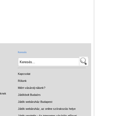
Miért vásárolj nálunk?
Akiket támogatunk
Garancia
Játék rendelés - Az internetes
vásárlás előnyei
Reklamáció és Elállás
Keresés
Kapcsolat
Rólunk
Miért vásárolj nálunk?
eknek
Játékbolt Budaörs
Játék webáruház Budapest
Játék webáruház, az online szórakozás helye
Játék rendelés - Az internetes vásárlás előnyei