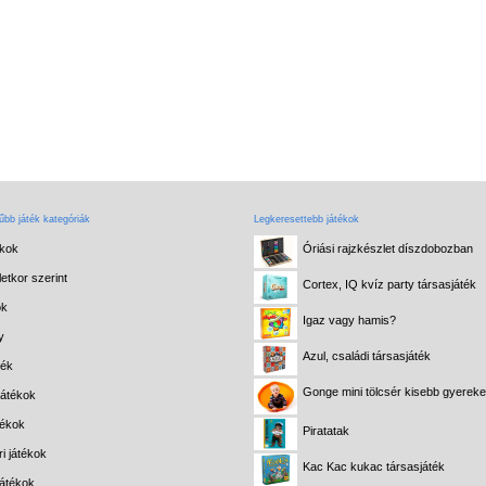
bb játék kategóriák
Legkeresettebb játékok
ékok
Óriási rajzkészlet díszdobozban
etkor szerint
Cortex, IQ kvíz party társasjáték
ok
Igaz vagy hamis?
y
Azul, családi társasjáték
ték
Gonge mini tölcsér kisebb gyerek
játékok
tékok
Piratatak
i játékok
Kac Kac kukac társasjáték
játékok