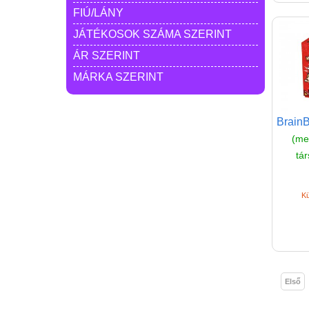
FIÚ/LÁNY
JÁTÉKOSOK SZÁMA SZERINT
ÁR SZERINT
MÁRKA SZERINT
BrainB
(me
tár
Kü
Első