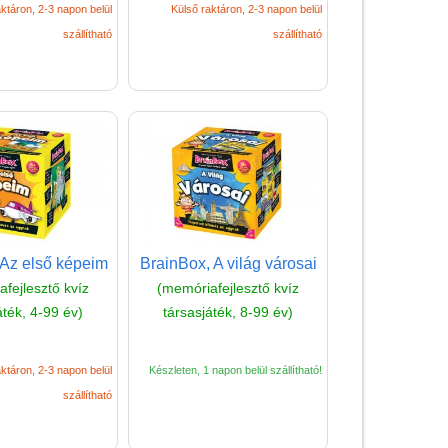
ktáron, 2-3 napon belül
Külső raktáron, 2-3 napon belül
szállítható
szállítható
Vélemények
Adatkezelés
 Az első képeim
BrainBox, A világ városai
ÁSZF
fejlesztő kvíz
(memóriafejlesztő kvíz
Szállítási költség 1490 Ft-tól,
áték, 4-99 év)
társasjáték, 8-99 év)
de akár INGYEN!
1-3 munkanapos kiszállítás
ktáron, 2-3 napon belül
Készleten, 1 napon belül szállítható!
szállítható
5%-os törzsvásárlói
kedvezmény