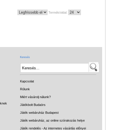
Termék/oldal:
Keresés
Kapcsolat
Rólunk
Miért vásárolj nálunk?
eknek
Játékbolt Budaörs
Játék webáruház Budapest
Játék webáruház, az online szórakozás helye
Játék rendelés - Az internetes vásárlás előnyei