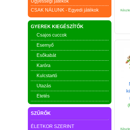
Ügyességi játékok
CSAK NÁLUNK - Egyedi játékok
Készlet
GYEREK KIEGÉSZÍTŐK
Csajos cuccok
Esernyő
Esőkabát
Karóra
Kulcstartó
Utazás
k
Etetés
(
SZŰRŐK
ÉLETKOR SZERINT
Készlet