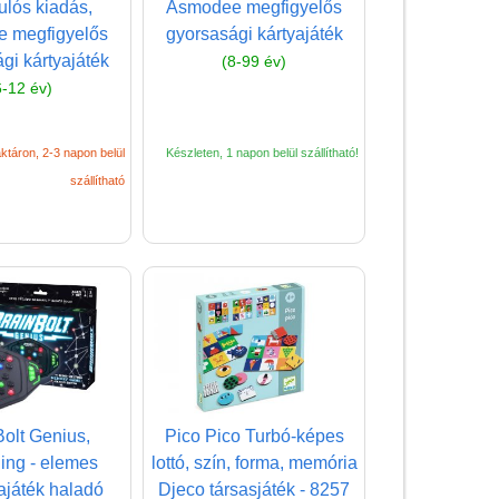
Magyar játékok
ulós kiadás,
Asmodee megfigyelős
 megfigyelős
gyorsasági kártyajáték
Montessori játékok
gi kártyajáték
(8-99 év)
Mozgásfejlesztő játékok
6-12 év)
Okos partijátékok
ktáron, 2-3 napon belül
Készleten, 1 napon belül szállítható!
Oktató játékok kutyáknak
szállítható
Pasztell játékok
Papírszínház
Pixelhobby
Puzzle
Spiegelburg játékok
Strandjátékok
Szerelés, barkácsolás, kerti
olt Genius,
Pico Pico Turbó-képes
kalandozás
ing - elemes
lottó, szín, forma, memória
játék haladó
Djeco társasjáték - 8257
Szerepjáték