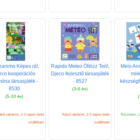
animo Képes rá!,
Rapido Meteo Öltözz Teó!,
Melo Ani
eco kooperációs
Djeco fejlesztő társasjáték
miér
ria társasjáték -
- 8527
készségfe
8530
(3-6 év)
(5-10 év)
(
lső raktáron, 2-3 napon belül
Külső raktáron, 2-3 napon belül
Készleten, 1 
szállítható
szállítható