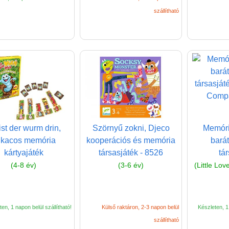
szállítható
ist der wurm drin,
Szörnyű zokni, Djeco
Memóri
ukacos memória
kooperációs és memória
barát
kártyajáték
társasjáték - 8526
tá
(4-8 év)
(3-6 év)
(Little Lo
en, 1 napon belül szállítható!
Külső raktáron, 2-3 napon belül
Készleten, 1 
szállítható