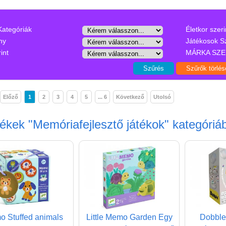
Kategóriák
Életkor szeri
ny
Játékosok S
int
MÁRKA SZE
Előző
1
2
3
4
5
... 6
Következő
Utolsó
mékek
"Memóriafejlesztő játékok"
kategóriá
 Stuffed animals
Little Memo Garden Egy
Dobble