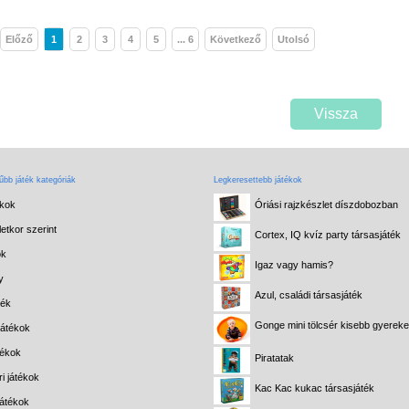
Előző
1
2
3
4
5
... 6
Következő
Utolsó
Vissza
bb játék kategóriák
Legkeresettebb játékok
ékok
Óriási rajzkészlet díszdobozban
etkor szerint
Cortex, IQ kvíz party társasjáték
ok
Igaz vagy hamis?
y
Azul, családi társasjáték
ték
Gonge mini tölcsér kisebb gyerek
játékok
tékok
Piratatak
i játékok
Kac Kac kukac társasjáték
játékok