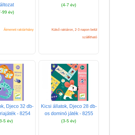
áltozat
(4-7 év)
(baba,autó,konyha,épület,..)
7-99 év)
Tanulást segítő játék
Társasjáték
Átmeneti raktárhiány
Külső raktáron, 2-3 napon belül
szállítható
Tudományos játék
Úti játékok, Utazó játékok
Ügyességi játékok
CSAK NÁLUNK - Egyedi
játékok
tok, Djeco 32 db-
Kicsi állatok, Djeco 28 db-
iajáték - 8254
os dominó játék - 8255
3-5 év)
(3-5 év)