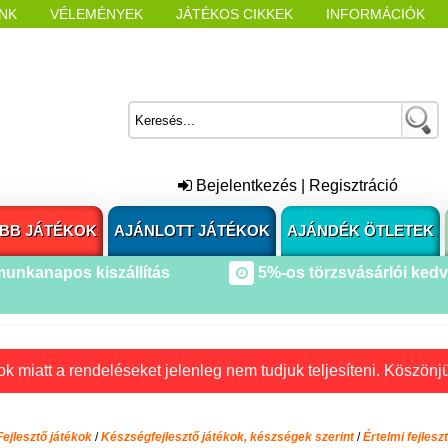
NK
VÉLEMÉNYEK
JÁTÉKOS CIKKEK
INFORMÁCIÓK
L NYITÁSAKOR
CÍMKÉK
Bejelentkezés
|
Regisztráció
BB JÁTÉKOK
AJÁNLOTT JÁTÉKOK
AJÁNDÉK ÖTLETEK
munkanapos kiszállítás
5%-os törzsvásárlói ked
k miatt a rendeléseket jelenleg nem tudjuk teljesíteni. Köszönj
Fejlesztő játékok
/
Készségfejlesztő játékok, készségek szerint
/
Értelmi fejlesz