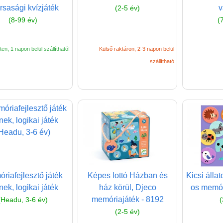
rsasági kvízjáték
v
(2-5 év)
(8-99 év)
(
en, 1 napon belül szállítható!
Külső raktáron, 2-3 napon belül
szállítható
riafejlesztő játék
Képes lottó Házban és
Kicsi álla
nek, logikai játék
ház körül, Djeco
os memór
memóriajáték - 8192
(Headu, 3-6 év)
(
(2-5 év)