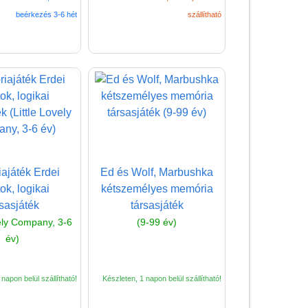
Miért vásárolj nálunk?
beérkezés 3-6 hét
szállítható
Akiket támogatunk
Garancia
Játék rendelés - Az internetes
vásárlás előnyei
Reklamáció és Elállás
ajáték Erdei
Ed és Wolf, Marbushka
ok, logikai
kétszemélyes memória
rsasjáték
társasjáték
vely Company, 3-6
(9-99 év)
év)
napon belül szállítható!
Készleten, 1 napon belül szállítható!