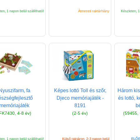
en, 1 napon belül szállítható!
Átmeneti raktárhiány
Készleten, 1 
Nyuszifarm, fa
Képes lottó Toll és szőr,
Három ki
észségfejlesztő
Djeco memóriajáték -
és lottó, 
memóriajáték
8191
bé
FK7430, 4-8 év)
(2-5 év)
(59455, 
en, 1 napon belül szállítható!
Külső raktáron, 2-3 napon belül
ELŐR