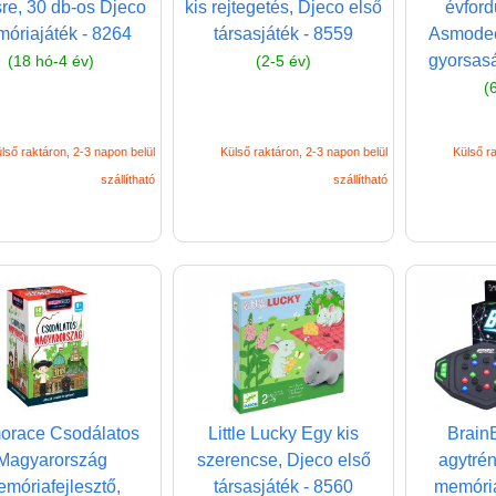
re, 30 db-os Djeco
kis rejtegetés, Djeco első
évford
óriajáték - 8264
társasjáték - 8559
Asmodee
gyorsasá
(18 hó-4 év)
(2-5 év)
(
lső raktáron, 2-3 napon belül
Külső raktáron, 2-3 napon belül
Külső ra
szállítható
szállítható
race Csodálatos
Little Lucky Egy kis
BrainB
Magyarország
szerencse, Djeco első
agytrén
móriafejlesztő,
társasjáték - 8560
memória