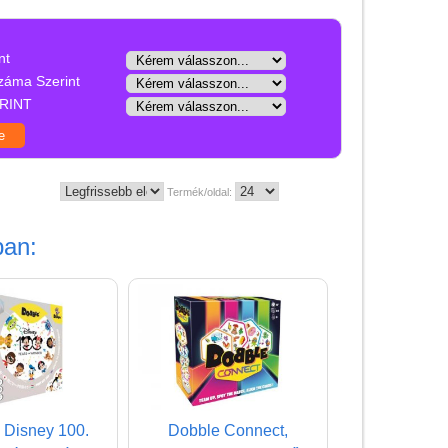
Játék hangszer
Futóbiciklik, rollerek
nt
Gyerekszoba
záma Szerint
RINT
Intelligens gyurma
Iskolaszerek
Kerti játékok
Termék/oldal:
Kreatív játék
ban:
Könyv
Licenszes TOP
gyerekajándékok
Logikai játékok
LOGICO
LÜK
 Disney 100.
Dobble Connect,