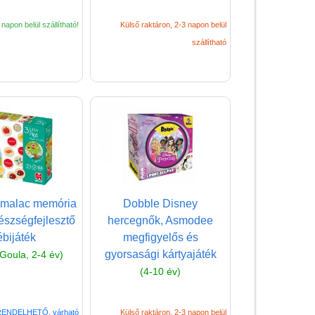
napon belül szállítható!
Külső raktáron, 2-3 napon belül
szállítható
Vélemények
Adatkezelés
ÁSZF
smalac memória
Dobble Disney
Szállítási költség 1490 Ft-tól,
készségfejlesztő
hercegnők, Asmodee
de akár INGYEN!
bijáték
megfigyelős és
gyorsasági kártyajáték
Goula, 2-4 év)
1-3 munkanapos kiszállítás
(4-10 év)
5%-os törzsvásárlói
kedvezmény
ENDELHETŐ, várható
Külső raktáron, 2-3 napon belül