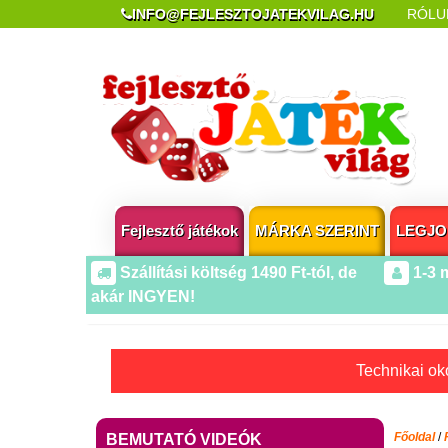
INFO@FEJLESZTOJATEKVILAG.HU
RÓLU
REKLAMÁCIÓ ÉS ELÁLLÁS
POPUP AZ OLDA
Fejlesztő játékok
MÁRKA SZERINT
LEGJO
Szállítási költség 1490 Ft-tól, de
1-3 
akár INGYEN!
Technikai oko
Főoldal
/
BEMUTATÓ VIDEÓK