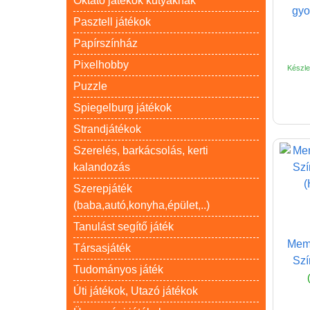
Oktató játékok kutyáknak
gyo
Pasztell játékok
Papírszínház
Pixelhobby
Készlet
Puzzle
Spiegelburg játékok
Strandjátékok
Szerelés, barkácsolás, kerti
kalandozás
Szerepjáték
(baba,autó,konyha,épület,..)
Tanulást segítő játék
Memó
Társasjáték
Szí
Tudományos játék
Úti játékok, Utazó játékok