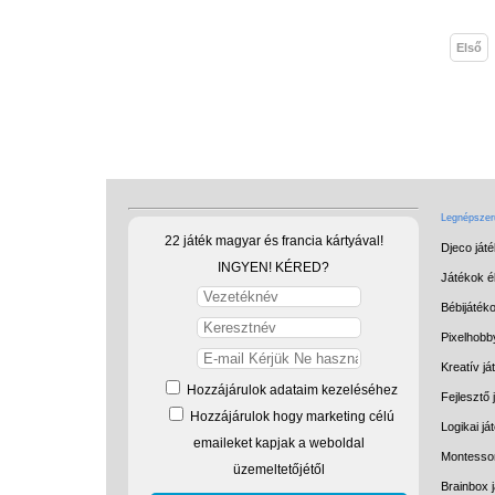
Első
Legnépszerű
22 játék magyar és francia kártyával!
Djeco ját
INGYEN! KÉRED?
Játékok él
Bébijáték
Pixelhobb
Kreatív já
Hozzájárulok adataim kezeléséhez
Fejlesztő 
Hozzájárulok hogy marketing célú
Logikai já
emaileket kapjak a weboldal
Montessor
üzemeltetőjétől
Brainbox 