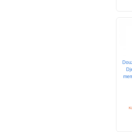
Douz
Dj
memó
Kü