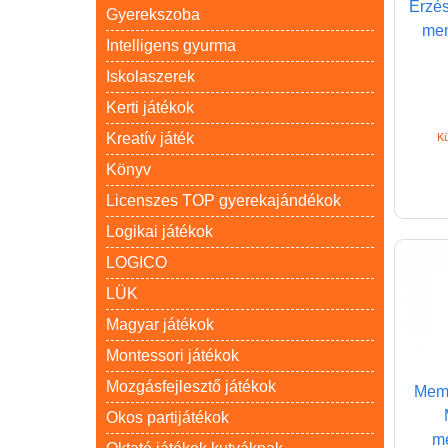
Érzés
Gyerekszoba
mem
Intelligens gyurma
Iskolaszerek
Kerti játékok
Kreatív játék
Kü
Könyv
Licenszes TOP gyerekajándékok
Logikai játékok
LOGICO
LÜK
Magyar játékok
Montessori játékok
Mozgásfejlesztő játékok
Memo
Okos partijátékok
me