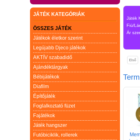
JÁTÉK KATEGÓRIÁK
Játék 
Fiú/Lá
ÖSSZES JÁTÉK
Ár szer
Játékok életkor szerint
Legújabb Djeco játékok
AKTÍV szabadidő
Első
Ajándéktárgyak
Ter
Bébijátékok
Diafilm
Építőjáték
Foglalkoztató füzet
Fajátékok
Játék hangszer
Memo
Futóbiciklik, rollerek